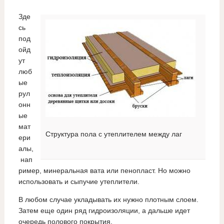
Зде
сь
под
ойд
ут
люб
ые
рул
онн
ые
мат
Структура пола с утеплителем между лаг
ери
алы,
нап
ример, минеральная вата или пенопласт. Но можно
использовать и сыпучие утеплители.
В любом случае укладывать их нужно плотным слоем.
Затем еще один ряд гидроизоляции, а дальше идет
очередь полового покрытия.