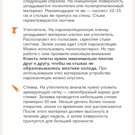
следующим образом. На очищенную поверхность
укладывается полиэтилен или полипропиленовый
материал. Рекомендации те же — нахлест 10–15
см и столько же припуск на стены. Стыки
герметизируются скотчем.
Утеплитель. На пароизоляционную пленку
укладывают материал изолон как утеплитель.
Располагают его полосами, скрепляя стыки
скотчем. Затем снова идет слой пароизоляции.
Можно использовать пенополистирол. Но при
работе с ним проявите максимум внимания.
Класть плиты нужно максимально плотно
друг к другу, чтобы на стыках не
образовывались мостики холода.
При
использовании этих материалов устройство
пароизоляции можно опустить.
Стяжка. На утеплитель вначале нужно уложить
армирующую сетку — своеобразный каркас для
стяжки. Заливка проводится небольшим слоем
примерно 50 мм. Нельзя делать более тонкое
покрытие, иначе со временем оно растрескается.
После этого материал должен высохнуть в
течение двух недель, а затем поверхность
грунтуется для большей прочности.