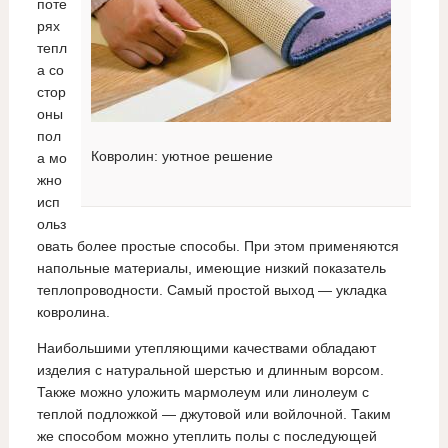
поте
рях
тепл
а со
стор
оны
пол
Ковролин: уютное решение
а мо
жно
исп
ольз
овать более простые способы. При этом применяются
напольные материалы, имеющие низкий показатель
теплопроводности. Самый простой выход — укладка
ковролина.
Наибольшими утепляющими качествами обладают
изделия с натуральной шерстью и длинным ворсом.
Также можно уложить мармолеум или линолеум с
теплой подложкой — джутовой или войлочной. Таким
же способом можно утеплить полы с последующей