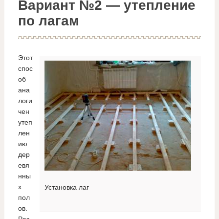
Вариант №2 — утепление
по лагам
Этот
спос
об
ана
логи
чен
утеп
лен
ию
дер
евя
нны
х
Установка лаг
пол
ов.
Раз