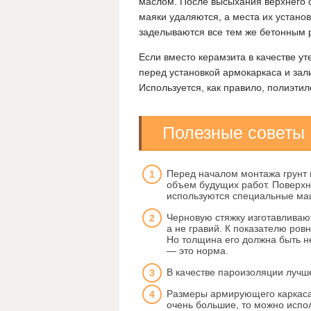
маслом. После высыхания верхнего 
маяки удаляются, а места их установ
заделываются все тем же бетонным 
Если вместо керамзита в качестве ут
перед установкой армокаркаса и зал
Используется, как правило, полиэт
Полезные советы
Перед началом монтажа грунт 
объем будущих работ. Поверхн
используются специальные ма
Черновую стяжку изготавливаю
а не гравий. К показателю ров
Но толщина его должна быть н
— это норма.
В качестве пароизоляции луч
Размеры армирующего каркаса 
очень большие, то можно испо