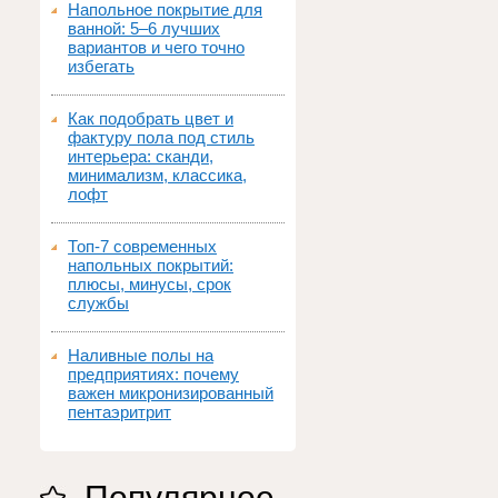
Напольное покрытие для
ванной: 5–6 лучших
вариантов и чего точно
избегать
Как подобрать цвет и
фактуру пола под стиль
интерьера: сканди,
минимализм, классика,
лофт
Топ‑7 современных
напольных покрытий:
плюсы, минусы, срок
службы
Наливные полы на
предприятиях: почему
важен микронизированный
пентаэритрит
Популярное