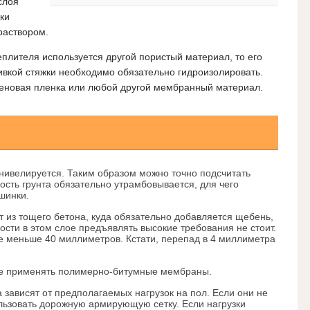
слоя
ки
раствором.
еплителя используется другой пористый материал, то его
ивкой стяжки необходимо обязательно гидроизолировать.
иленовая пленка или любой другой мембранный материал.
нивелируется. Таким образом можно точно подсчитать
ость грунта обязательно утрамбовывается, для чего
шинки.
т из тощего бетона, куда обязательно добавляется щебень,
ности в этом слое предъявлять высокие требования не стоит.
е меньше 40 миллиметров. Кстати, перепад в 4 миллиметра
ше применять полимерно-битумные мембраны.
зависят от предполагаемых нагрузок на пол. Если они не
льзовать дорожную армирующую сетку. Если нагрузки