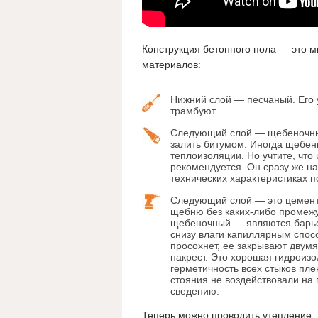
Конструкция бетонного пола — это м
материалов:
Нижний слой — песчаный. Его 
трамбуют.
Следующий слой — щебеночный
залить битумом. Иногда щебе
теплоизоляции. Но учтите, что
рекомендуется. Он сразу же на
технических характеристиках п
Следующий слой — это цементн
щебню без каких-либо промежу
щебеночный — являются барье
снизу влаги капиллярным спосо
просохнет, ее закрывают двум
накрест. Это хорошая гидроизо
герметичность всех стыков пле
стояния не воздействовали на 
сведению.
Теперь можно проводить утепление. 