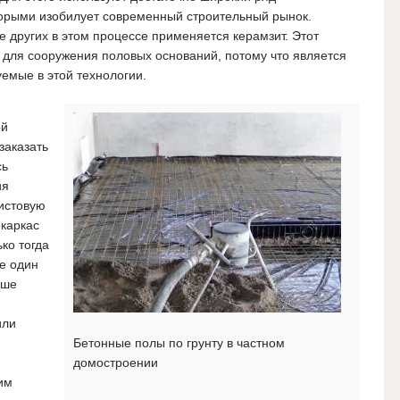
орыми изобилует современный строительный рынок.
е других в этом процессе применяется керамзит. Этот
 для сооружения половых оснований, потому что является
уемые в этой технологии.
ой
заказать
сь
ия
истовую
каркас
ко тогда
е один
чше
или
Бетонные полы по грунту в частном
домостроении
им