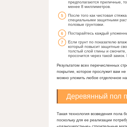
предполагаются приличные, то
менее 8 миллиметров.
После того как чистовая стяжк
специальными защитными раст
половые грунтовки.
Постарайтесь каждый уложенны
Если грунт по показателю влаж
который повысит защитные свой
толстый слой глины и смочите,
просочится через такой замок.
Результатом всех перечисленных стр
покрытие, которое прослужит вам не 
можно уложить любое отделочное на
Деревянный пол п
Такая технология возведения пола б
поскольку для ее реализации потреб
«разношерстные» строительные мат