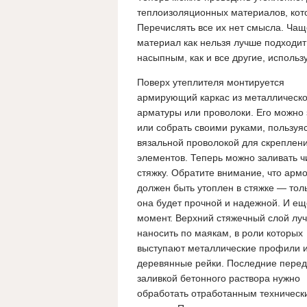
теплоизоляционных материалов, кот
Перечислять все их нет смысла. Чащ
материал как нельзя лучше подходит
насыпным, как и все другие, использ
Поверх утеплителя монтируется
армирующий каркас из металлическ
арматуры или проволоки. Его можно 
или собрать своими руками, пользуя
вязальной проволокой для скреплен
элементов. Теперь можно заливать ч
стяжку.
Обратите внимание, что армо
должен быть утоплен в стяжке — толь
она будет прочной и надежной.
И ещ
момент. Верхний стяжечный слой лу
наносить по маякам, в роли которых
выступают металлические профили 
деревянные рейки. Последние перед
заливкой бетонного раствора нужно
обработать отработанным техническ