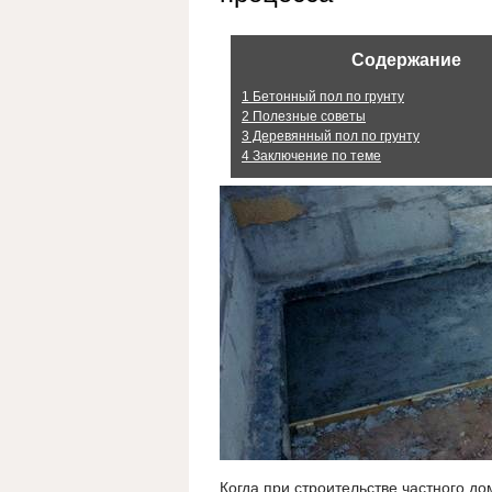
Содержание
1
Бетонный пол по грунту
2
Полезные советы
3
Деревянный пол по грунту
4
Заключение по теме
Когда при строительстве частного до