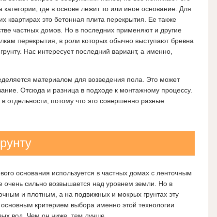
а категории, где в основе лежит то или иное основание. Для
их квартирах это бетонная плита перекрытия. Ее также
стве частных домов. Но в последних применяют и другие
лкам перекрытия, в роли которых обычно выступают бревна
грунту. Нас интересует последний вариант, а именно,
еделяется материалом для возведения пола. Это может
ание. Отсюда и разница в подходе к монтажному процессу.
в отдельности, потому что это совершенно разные
грунту
вого основания используется в частных домах с ленточным
е очень сильно возвышается над уровнем земли. Но в
очным и плотным, а на подвижных и мокрых грунтах эту
е основным критерием выбора именно этой технологии
вых вод. Чем он ниже, тем лучше.