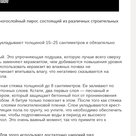
ногослойный пирог, состоящий из различных строительных
укладывают толщиной 15–25 сантиметров и обязательно
. Это упрочняющая подушка, которую лучше всего сверху
нь заменяют керамзитом, чем добиваются повышения уровня
 использовать керамзит во влажных почвах не
чинает впитывать влагу, что негативно сказывается на
ола.
ая стяжка толщиной до 8 сантиметров. Ее заливают по
точных слоев. Кстати, два первых слоя — песчаный и
ром, который защищает бетонный пол от проникновения
бом. А битум только помогает в этом. После того как стяжка
я слоями полиэтиленовой пленки. Слои укладываются крест-
ляция пола по грунту, но учтите, что необходимо обеспечить
нки, чтобы подпочвенные воды в период их высокого
пол. Это очень важный момент, так что примите его к
Для этого используют достаточно широкий ряд