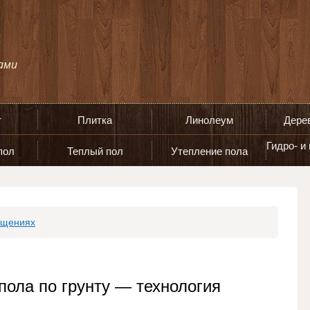
т
Плитка
Линолеум
Дере
Гидро- и
пол
Теплый пол
Утепление пола
ещениях
 пола по грунту — технология