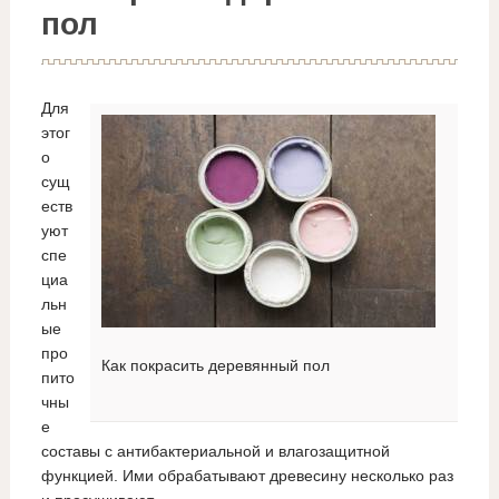
пол
Для
этог
о
сущ
еств
уют
спе
циа
льн
ые
про
Как покрасить деревянный пол
пито
чны
е
составы с антибактериальной и влагозащитной
функцией. Ими обрабатывают древесину несколько раз