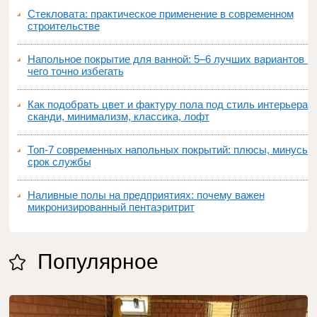
Стекловата: практическое применение в современном
строительстве
Напольное покрытие для ванной: 5–6 лучших вариантов и
чего точно избегать
Как подобрать цвет и фактуру пола под стиль интерьера:
сканди, минимализм, классика, лофт
Топ‑7 современных напольных покрытий: плюсы, минусы,
срок службы
Наливные полы на предприятиях: почему важен
микронизированный пентаэритрит
Популярное