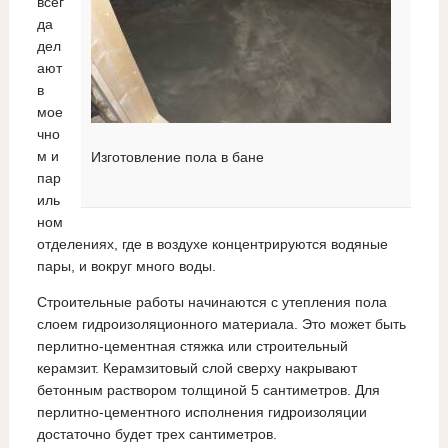
всег
да
дел
ают
в
мое
чно
м и
Изготовление пола в бане
пар
иль
ном
отделениях, где в воздухе концентрируются водяные
пары, и вокруг много воды.
Строительные работы начинаются с утепления пола
слоем гидроизоляционного материала. Это может быть
перлитно-цементная стяжка или строительный
керамзит. Керамзитовый слой сверху накрывают
бетонным раствором толщиной 5 сантиметров. Для
перлитно-цементного исполнения гидроизоляции
достаточно будет трех сантиметров.