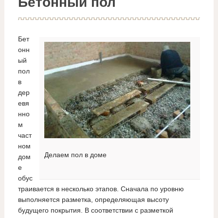
Бетонный пол
Бет
онн
ый
пол
в
дер
евя
нно
м
част
ном
Делаем пол в доме
дом
е
обус
траивается в несколько этапов. Сначала по уровню
выполняется разметка, определяющая высоту
будущего покрытия. В соответствии с разметкой