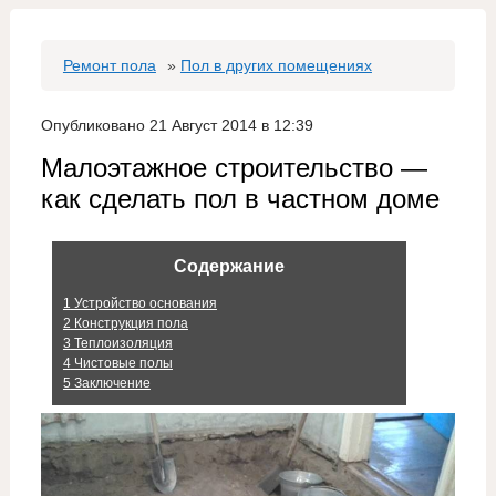
Ремонт пола
»
Пол в других помещениях
Опубликовано 21 Август 2014 в 12:39
Малоэтажное строительство —
как сделать пол в частном доме
Содержание
1
Устройство основания
2
Конструкция пола
3
Теплоизоляция
4
Чистовые полы
5
Заключение