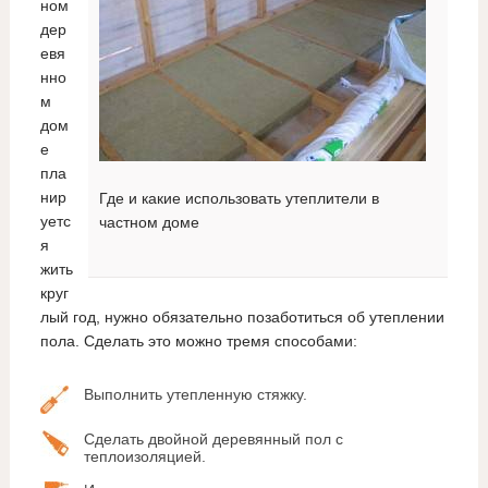
ном
дер
евя
нно
м
дом
е
пла
нир
Где и какие использовать утеплители в
уетс
частном доме
я
жить
круг
лый год, нужно обязательно позаботиться об утеплении
пола. Сделать это можно тремя способами:
Выполнить утепленную стяжку.
Сделать двойной деревянный пол с
теплоизоляцией.