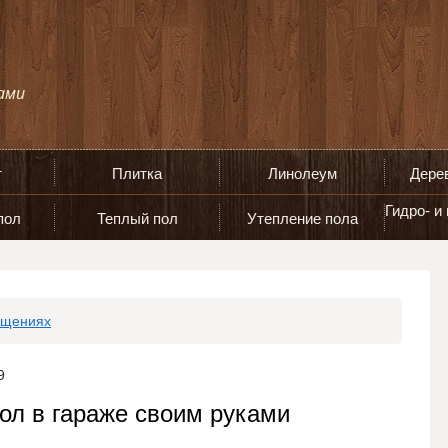
т
Плитка
Линолеум
Дере
Гидро- и
пол
Теплый пол
Утепление пола
ещениях
9
ол в гараже своим руками