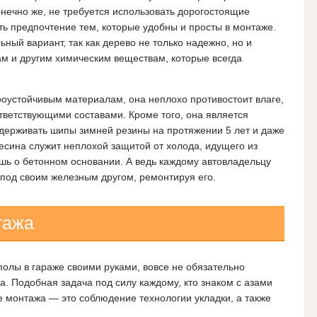
нечно же, не требуется использовать дорогостоящие
ть предпочтение тем, которые удобны и просты в монтаже.
ный вариант, так как дерево не только надежно, но и
там и другим химическим веществам, которые всегда
роустойчивым материалам, она неплохо противостоит влаге,
тветствующими составами. Кроме того, она является
ерживать шипы зимней резины на протяжении 5 лет и даже
есина служит неплохой защитой от холода, идущего из
ешь о бетонном основании. А ведь каждому автовладельцу
 под своим железным другом, ремонтируя его.
тажа
полы в гараже своими руками, вовсе не обязательно
а. Подобная задача под силу каждому, кто знаком с азами
е монтажа — это соблюдение технологии укладки, а также