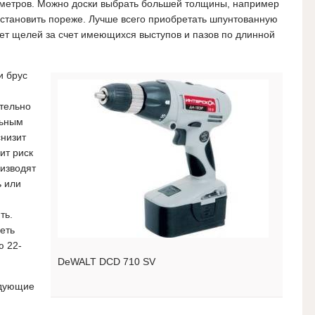
х метров. Можно доски выбрать большей толщины, например
 установить пореже. Лучше всего приобретать шпунтованную
зует щелей за счет имеющихся выступов и пазов по длинной
и брус
тельно
льным
снизит
ит риск
изводят
ь или
ть.
еть
ю 22-
DeWALT DCD 710 SV
едующие