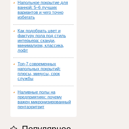
Напольное покрытие для
ванной: 5–6 лучших
вариантов и чего точно
избегать
Как подобрать цвет и
фактуру пола под стиль
интерьера: сканди,
минимализм, классика,
лофт
Топ‑7 современных
напольных покрытий:
плюсы, минусы, срок
службы
Наливные полы на
предприятиях: почему
важен микронизированный
пентаэритрит
Популярное