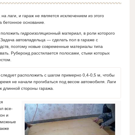
на лаги, и гараж не является исключением из этого
а бетонное основание.
положить гидроизоляционный материал, в роли которого
Задача автовладельца — сделать пол в гараже с
дств, поэтому новые современные материалы типа
ать. Рубероид расстилается полосами, стыки которых
естом.
 следует расположить с шагом примерно 0,4-0,5 м, чтобы
время не начали прогибаться под весом автомобиля. Лаги
к длинной стороны гаража.
ся
л все-
он и
зможные
также