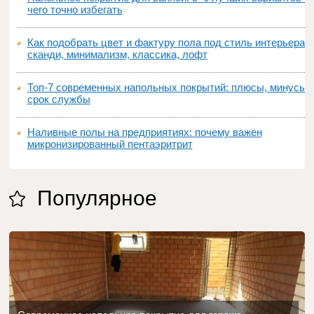
чего точно избегать
Как подобрать цвет и фактуру пола под стиль интерьера:
сканди, минимализм, классика, лофт
Топ‑7 современных напольных покрытий: плюсы, минусы,
срок службы
Наливные полы на предприятиях: почему важен
микронизированный пентаэритрит
Популярное