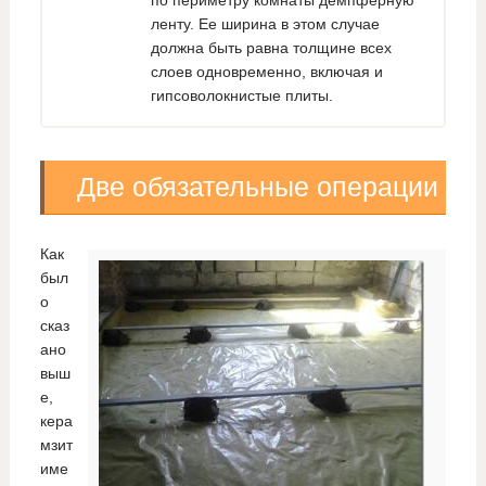
ленту. Ее ширина в этом случае
должна быть равна толщине всех
слоев одновременно, включая и
гипсоволокнистые плиты.
Две обязательные операции
Как
был
о
сказ
ано
выш
е,
кера
мзит
име