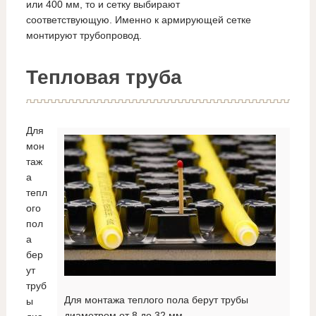
или 400 мм, то и сетку выбирают
соответствующую. Именно к армирующей сетке
монтируют трубопровод.
Тепловая труба
Для
мон
таж
а
тепл
ого
пол
а
бер
ут
труб
Для монтажа теплого пола берут трубы
ы
диаметром от 8 до 32 мм