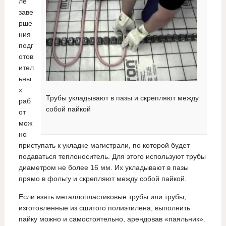
ле
заве
рше
ния
подг
отов
ител
ьны
х
Трубы укладывают в пазы и скрепляют между
раб
собой пайкой
от
мож
но
приступать к укладке магистрали, по которой будет
подаваться теплоноситель. Для этого используют трубы
диаметром не более 16 мм. Их укладывают в пазы
прямо в фольгу и скрепляют между собой пайкой.
Если взять металлопластиковые трубы или трубы,
изготовленные из сшитого полиэтилена, выполнить
пайку можно и самостоятельно, арендовав «паяльник».