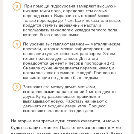
При помощи гидроуровня замеряют высшую и
низшую точки пола, определяя тем самым
перепад высот. Выравнивать стяжкой можно
только перепады до 7 см. Если показатели выше,
придется стелить деревянный настил и
использовать технологию укладки теплого пола,
которая была описана выше.
По уровню выставляют маячки — металлические
профили, которые можно зафиксировать на
основании густым гипсовым раствором. Затем
готовят раствор для стяжки. Для этого
понадобятся цемент и песок в пропорции 1×3.
Сначала сухие ингредиенты перемешивают, а
потом засыпают в емкость с водой. Раствор по
консистенции не должен быть жидким.
Заливают его между двумя маяками,
выставленными на расстоянии 1 метра друг от
друга. Кучку разравнивают правилом и
выкладывают новую. Работать начинают с
дальнего от входной двери угла. Процесс
выполняют полностью за один день.
На вторые или третьи сутки стяжка схватится, и можно
будет вытащить маячки. Пазы от них заполняют тем же