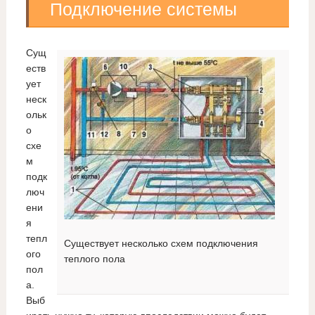
Подключение системы
Сущ
еств
ует
неск
ольк
о
схе
м
подк
люч
ени
я
тепл
Существует несколько схем подключения
ого
теплого пола
пол
а.
Выб