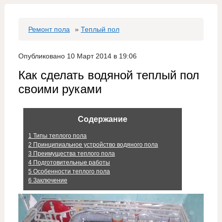
Ремонт пола
»
Теплый пол
Опубликовано 10 Март 2014 в 19:06
Как сделать водяной теплый пол
своими руками
Содержание
1
Типы теплого пола
2
Принципиальное устройство водяного пола
3
Преимущества теплого пола
4
Подготовительные работы
5
Особенности теплого пола
6
Заключение