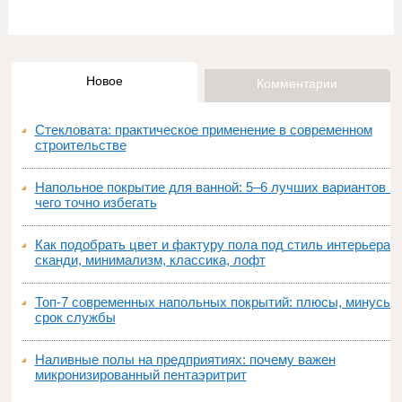
Новое
Комментарии
Стекловата: практическое применение в современном
строительстве
Напольное покрытие для ванной: 5–6 лучших вариантов и
чего точно избегать
Как подобрать цвет и фактуру пола под стиль интерьера:
сканди, минимализм, классика, лофт
Топ‑7 современных напольных покрытий: плюсы, минусы,
срок службы
Наливные полы на предприятиях: почему важен
микронизированный пентаэритрит