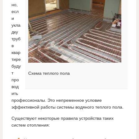
но,
есл
и
укла
дку
труб
в
квар
тире
буду
т
Схема теплого пола
про
вод
ить
профессионалы. Это непременное условие
эффективной работы системы водяного теплого пола.
Существуют некоторые правила устройства таких
систем отопления: