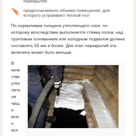
перекрытия
предполагаемого объема помещения, для
которого устраивают теплый пол
По нормативам толщина утепляющего слоя, по
которому впоследствии выполняется стяжка полов, над
грунтовым основанием или холодным подвалом должна
составлять 50 мм и более. Для плит перекрытий эта
величина может быть меньше.
В
каче
стве
утеп
лите
ля
чащ
е
всег
о
исп