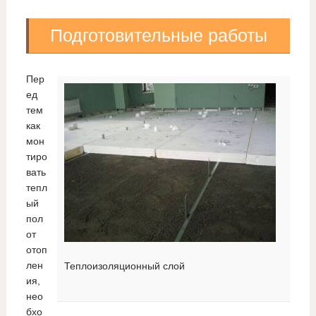
Подготовительные работы
Пер
ед
тем
как
мон
тиро
вать
тепл
ый
пол
от
отоп
лен
Теплоизоляционный слой
ия,
нео
бхо