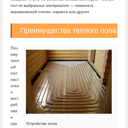
пол из выбранных материалов — ламината,
керамической плитки, паркета или других.
Преимущества теплого пола
Поч
ему
тепл
ый
пол
наст
ольк
о
вост
реб
ова
н
сре
Устройство пола