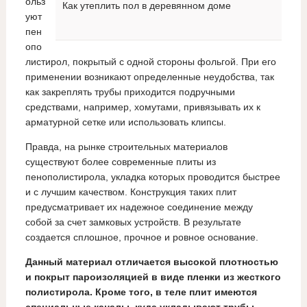
ольз
Как утеплить пол в деревянном доме
уют
пен
опо
листирол, покрытый с одной стороны фольгой. При его
применении возникают определенные неудобства, так
как закреплять трубы приходится подручными
средствами, например, хомутами, привязывать их к
арматурной сетке или использовать клипсы.
Правда, на рынке строительных материалов
существуют более современные плиты из
пенополистирола, укладка которых проводится быстрее
и с лучшим качеством. Конструкция таких плит
предусматривает их надежное соединение между
собой за счет замковых устройств. В результате
создается сплошное, прочное и ровное основание.
Данный материал отличается высокой плотностью
и покрыт пароизоляцией в виде пленки из жесткого
полистирола. Кроме того, в теле плит имеются
специальные каналы, куда укладывают трубы