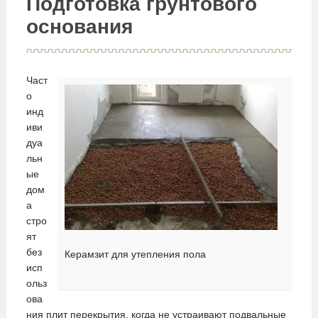
Подготовка грунтового
основания
Част
о
инд
иви
дуа
льн
ые
дом
а
стро
ят
без
Керамзит для утепления пола
исп
ольз
ова
ния плит перекрытия, когда не устраивают подвальные