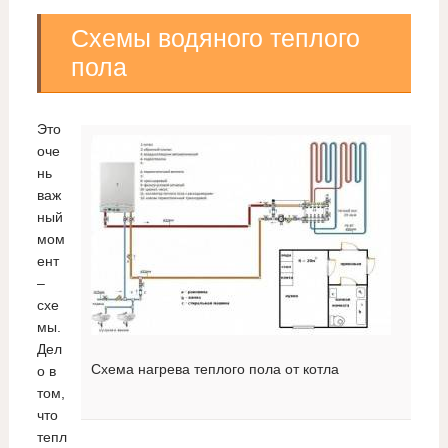
Схемы водяного теплого
пола
Это
оче
нь
важ
ный
мом
ент
–
схе
мы.
Дел
Схема нагрева теплого пола от котла
о в
том,
что
тепл