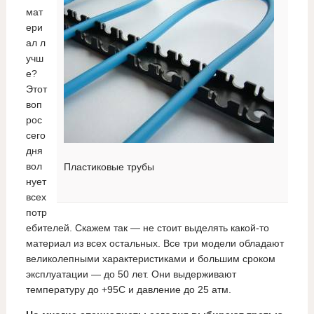
мат
ери
ал л
учш
е?
Этот
воп
рос
сего
дня
вол
Пластиковые трубы
нует
всех
потр
ебителей. Скажем так — не стоит выделять какой-то
материал из всех остальных. Все три модели обладают
великолепными характеристиками и большим сроком
эксплуатации — до 50 лет. Они выдерживают
температуру до +95С и давление до 25 атм.