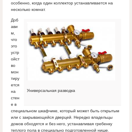
особенно, когда один коллектор устанавливается на
несколько комнат.
Доб
ави
м,
что
это
устр
ойст
во
мон
тиру
ется
Универсальная разводка
на
стен
е в
специальном шкафчике, который может быть открытым
или с закрывающейся дверцей. Нередко владельцы
домов обходятся и без него, устанавливая гребенку
теплого пола в специально подготовленной нише.