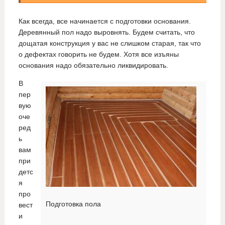
Как всегда, все начинается с подготовки основания.
Деревянный пол надо выровнять. Будем считать, что
дощатая конструкция у вас не слишком старая, так что
о дефектах говорить не будем. Хотя все изъяны
основания надо обязательно ликвидировать.
В
пер
вую
оче
ред
ь
вам
при
детс
я
про
Подготовка пола
вест
и