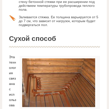
стену бетонной стяжки при ее расширении под
действием температуры трубопровода теплого
пола.
Заливается стяжка. Ее толщина варьируется от 5
до 7 см, что зависит от нагрузок, которым будет
подвергаться пол.
Сухой способ
Эта
техн
олог
ия
связ
ана
с
исп
ольз
ова