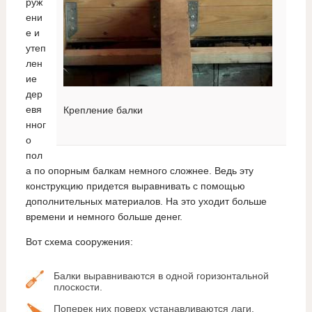
руж
ени
е и
утеп
лен
ие
дер
евя
Крепление балки
нног
о
пол
а по опорным балкам немного сложнее. Ведь эту
конструкцию придется выравнивать с помощью
дополнительных материалов. На это уходит больше
времени и немного больше денег.
Вот схема сооружения:
Балки выравниваются в одной горизонтальной
плоскости.
Поперек них поверх устанавливаются лаги.