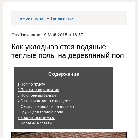
Ремонт пола
»
Теплый пол
Опубликовано 19 Май 2015 в 16:57
Как укладываются водяные
теплые полы на деревянный пол
Содержание
1
Пол по грунту
2
По плите перекрытия
3
По опорным балкам
4
Этапы монтажного процесса
5
Схемы водяного теплого пола
6
Трубы для теплого пола
7
Коллекторный узел
8
Полезные советы