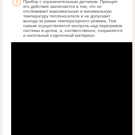
Прибор с ограничительным датчиком. Принцип
его действия заключается в том, что он
отслеживает максимальную и минимальную
температуру теплоносителя и не допускает
выхода за рамки температурного режима. Тем
самым осуществляется контроль над перегревом
системы в целом, а, соответственно, сохраняется
и напольный отделочный материал.