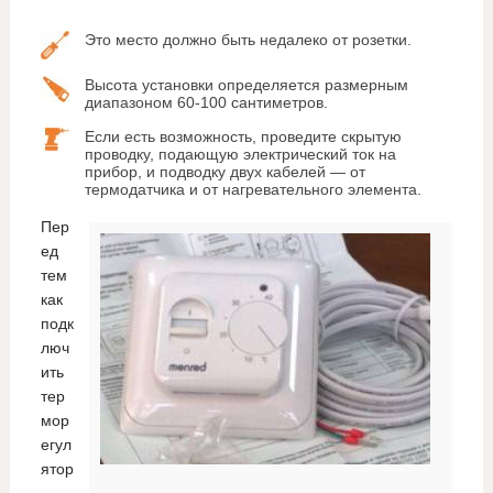
Это место должно быть недалеко от розетки.
Высота установки определяется размерным
диапазоном 60-100 сантиметров.
Если есть возможность, проведите скрытую
проводку, подающую электрический ток на
прибор, и подводку двух кабелей — от
термодатчика и от нагревательного элемента.
Пер
ед
тем
как
подк
люч
ить
тер
мор
егул
ятор