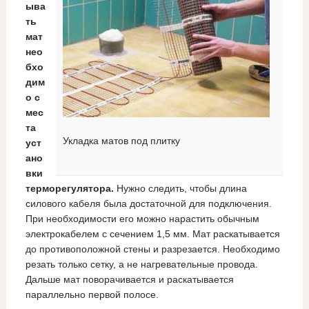
ыва
ть
мат
нео
бхо
дим
о с
мес
та
Укладка матов под плитку
уст
ано
вки
терморегулятора.
Нужно следить, чтобы длина
силового кабеля была достаточной для подключения.
При необходимости его можно нарастить обычным
электрокабелем с сечением 1,5 мм. Мат раскатывается
до противоположной стены и разрезается. Необходимо
резать только сетку, а не нагревательные провода.
Дальше мат поворачивается и раскатывается
параллельно первой полосе.