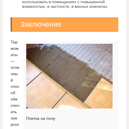
использовать в помещениях с повышенной
влажностью, в частности, в ванных комнатах.
Заключение
Тер
мом
аты
—
отли
чны
й
спос
об
обе
спеч
ить
эне
Плитка на полу
ргоэ