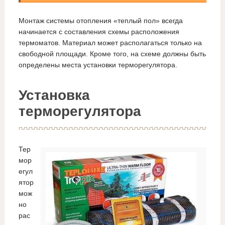
Монтаж системы отопления «теплый пол» всегда
начинается с составления схемы расположения
термоматов. Материал может располагаться только на
свободной площади. Кроме того, на схеме должны быть
определены места установки терморегулятора.
Установка
терморегулятора
Тер
мор
егул
ятор
мож
но
рас