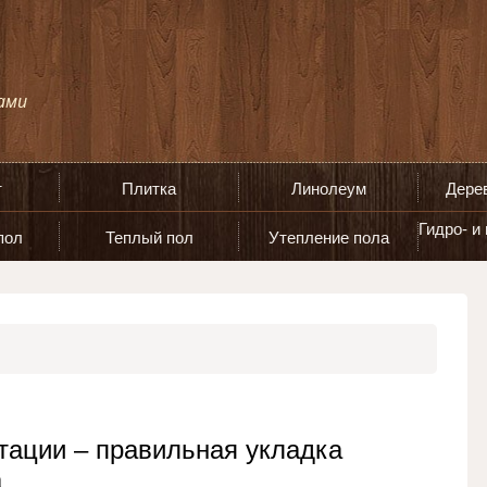
т
Плитка
Линолеум
Дере
Гидро- и
пол
Теплый пол
Утепление пола
тации – правильная укладка
а