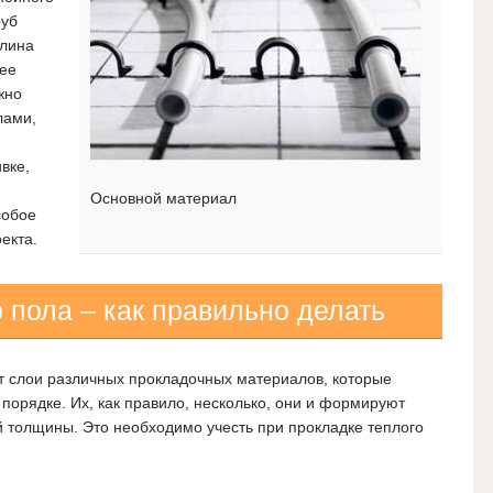
руб
длина
нее
жно
лами,
вке,
Основной материал
собое
екта.
 пола – как правильно делать
т слои различных прокладочных материалов, которые
порядке. Их, как правило, несколько, они и формируют
 толщины. Это необходимо учесть при прокладке теплого