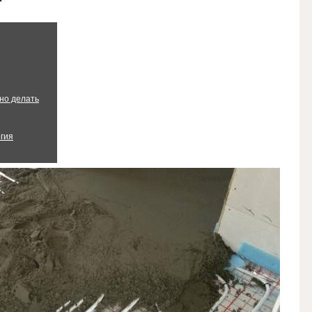
ьно делать
огия