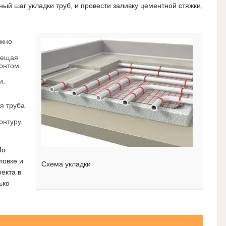
й шаг укладки труб, и провести заливку цементной стяжки,
ожно
мещая
онтом.
и.
я труба
онтуру.
По
товке и
Схема укладки
оекта в
ько