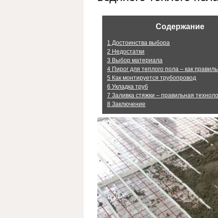
Содержание
1
Достоинства выбора
2
Недостатки
3
Выбор материала
4
Пирог для теплого пола – как правил
5
Как монтируется трубопровод
6
Укладка труб
7
Заливка стяжки – правильная технол
8
Заключение