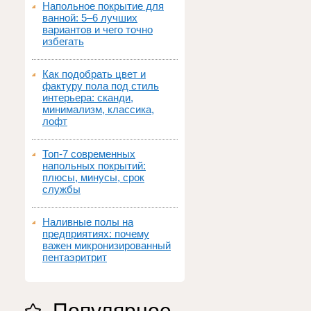
Напольное покрытие для
ванной: 5–6 лучших
вариантов и чего точно
избегать
Как подобрать цвет и
фактуру пола под стиль
интерьера: сканди,
минимализм, классика,
лофт
Топ‑7 современных
напольных покрытий:
плюсы, минусы, срок
службы
Наливные полы на
предприятиях: почему
важен микронизированный
пентаэритрит
Популярное