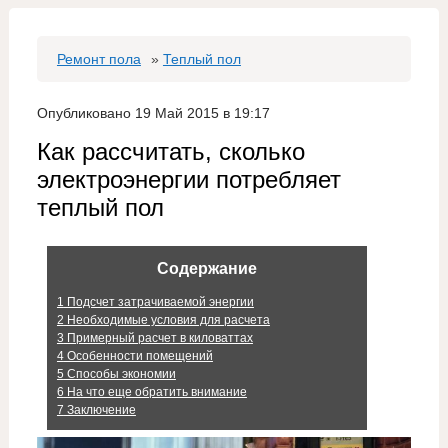
Ремонт пола
»
Теплый пол
Опубликовано 19 Май 2015 в 19:17
Как рассчитать, сколько
электроэнергии потребляет
теплый пол
Содержание
1
Подсчет затрачиваемой энергии
2
Необходимые условия для расчета
3
Примерный расчет в киловаттах
4
Особенности помещений
5
Способы экономии
6
На что еще обратить внимание
7
Заключение