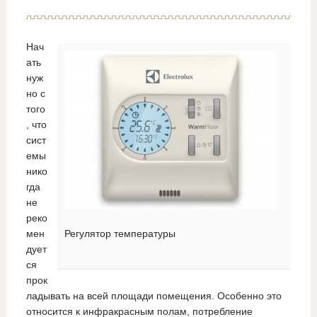
Нач
ать
нуж
но с
того
, что
сист
емы
нико
гда
не
реко
мен
Регулятор температуры
дует
ся
прок
ладывать на всей площади помещения. Особенно это
относится к инфракрасным полам, потребление