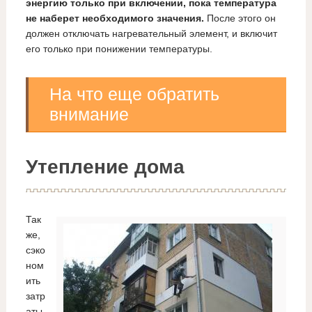
энергию только при включении, пока температура
не наберет необходимого значения.
После этого он
должен отключать нагревательный элемент, и включит
его только при понижении температуры.
На что еще обратить
внимание
Утепление дома
Так
же,
сэко
ном
ить
затр
аты