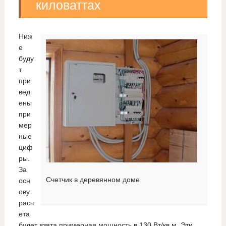
киловаттах
Ниж
е
буду
т
при
вед
ены
при
мер
ные
циф
ры.
За
Счетчик в деревянном доме
осн
ову
расч
ета
будет взята примерная мощность в 130 Вт/кв.м. Эти