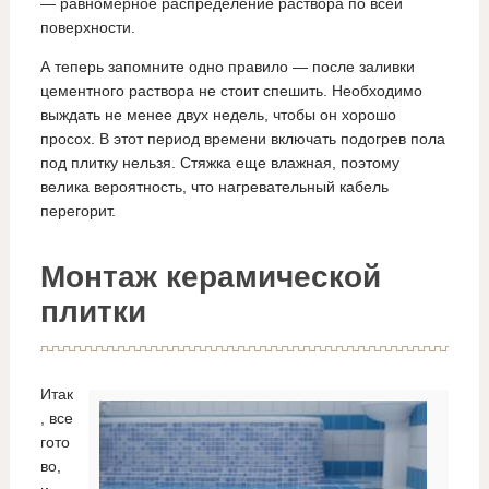
— равномерное распределение раствора по всей
поверхности.
А теперь запомните одно правило — после заливки
цементного раствора не стоит спешить. Необходимо
выждать не менее двух недель, чтобы он хорошо
просох. В этот период времени включать подогрев пола
под плитку нельзя. Стяжка еще влажная, поэтому
велика вероятность, что нагревательный кабель
перегорит.
Монтаж керамической
плитки
Итак
, все
гото
во,