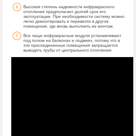
Высокая степень надежности инфракрасного
отопления предполагает долгий срок его
эксплуатации. При необходимости систему можно
легко демонтировать и перевезти в другое
помещение, где вновь выполнить ее монтаж.
Все чаще инфракрасные модули устанавливают
под полом на балконах и лоджиях, потому что в
эти присоединенные помещения запрещается
выводить трубы от центрального отопления.