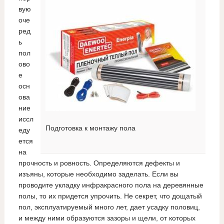
вую
оче
ред
ь
пол
ово
е
осн
ова
ние
иссл
Подготовка к монтажу пола
еду
ется
на
прочность и ровность. Определяются дефекты и
изъяны, которые необходимо заделать. Если вы
проводите укладку инфракрасного пола на деревянные
полы, то их придется упрочить. Не секрет, что дощатый
пол, эксплуатируемый много лет, дает усадку половиц,
и между ними образуются зазоры и щели, от которых