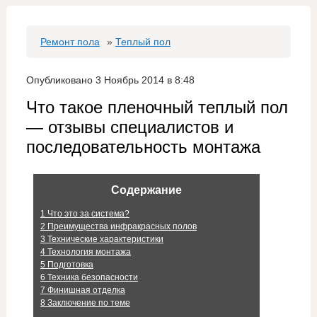
Ремонт пола
»
Теплый пол
Опубликовано 3 Ноябрь 2014 в 8:48
Что такое пленочный теплый пол
— отзывы специалистов и
последовательность монтажа
Содержание
1
Что это за система?
2
Преимущества инфракрасных полов
3
Технические характеристики
4
Технология монтажа
5
Подготовка
6
Техника безопасности
7
Финишная отделка
8
Заключение по теме