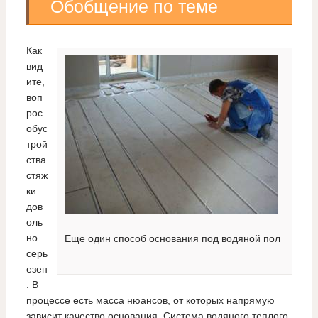
Обобщение по теме
Как
вид
ите,
воп
рос
обус
трой
ства
стяж
ки
дов
оль
но
Еще один способ основания под водяной пол
серь
езен
. В
процессе есть масса нюансов, от которых напрямую
зависит качество основания. Система водяного теплого