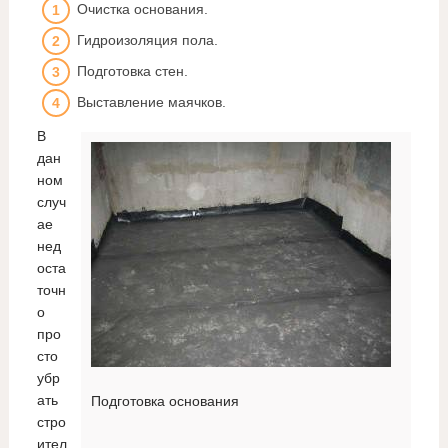
Очистка основания.
Гидроизоляция пола.
Подготовка стен.
Выставление маячков.
В
дан
ном
случ
ае
нед
оста
точн
о
про
сто
убр
ать
Подготовка основания
стро
ител