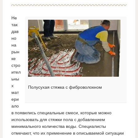
Не
так
дав
но
на
рын
ке
стро
ител
ьны
х
Полусухая стяжка с фиброволокном
мат
ери
ало
в появились специальные смеси, которые можно
использовать для стяжки пола с добавлением
минимального количества воды. Специалисты
отмечают, что их применение в описываемой ситуации