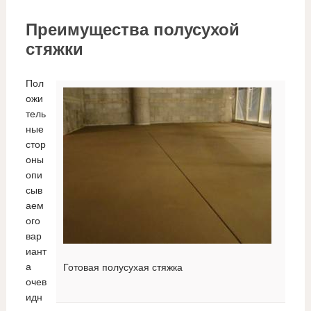
Преимущества полусухой
стяжки
Пол
ожи
тель
ные
стор
оны
опи
сыв
аем
ого
вар
иант
а
Готовая полусухая стяжка
очев
идн