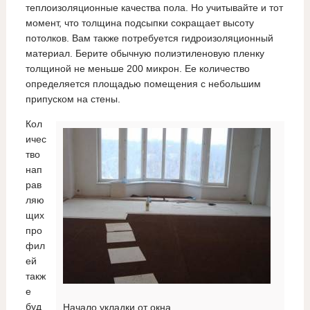
теплоизоляционные качества пола. Но учитывайте и тот
момент, что толщина подсыпки сокращает высоту
потолков. Вам также потребуется гидроизоляционный
материал. Берите обычную полиэтиленовую пленку
толщиной не меньше 200 микрон. Ее количество
определяется площадью помещения с небольшим
припуском на стены.
Кол
ичес
тво
нап
рав
ляю
щих
про
фил
ей
такж
е
буд
Начало укладки от окна