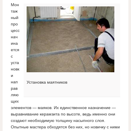
Мон
таж
ный
про
цесс
нач
ина
ется
с
уста
новк
и
нап
Установка маятников
рав
ляю
щих
элементов — маяков. Их единственное назначение —
выравнивание керамзита по высоте, ведь именно они
создают необходимую толщину насыпного слоя.
Опытные мастера обходятся без них, но новичку с ними