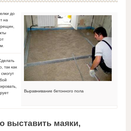
делки до
т на
трещин,
кты
ют
м.
Сделать
, так как
 смогут
обой
ировать,
Выравнивание бетонного пола
рует
о выставить маяки,