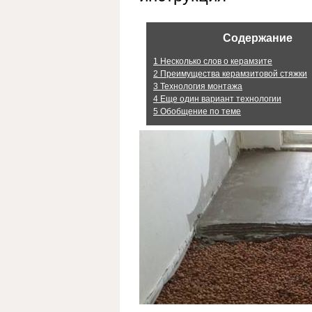
Содержание
1
Несколько слов о керамзите
2
Преимущества керамзитовой стяжки
3
Технология монтажа
4
Еще один вариант технологии
5
Обобщение по теме