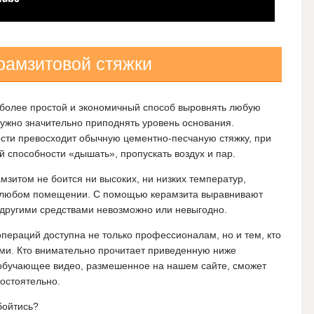
рамзитовой стяжки
иболее простой и экономичный способ выровнять любую
нужно значительно приподнять уровень основания.
ости превосходит обычную цементно-песчаную стяжку, при
й способности «дышать», пропускать воздух и пар.
мзитом не боится ни высоких, ни низких температур,
в любом помещении. С помощью керамзита выравнивают
о другими средствами невозможно или невыгодно.
ераций доступна не только профессионалам, но и тем, кто
ами. Кто внимательно прочитает приведенную ниже
обучающее видео, размешенное на нашем сайте, сможет
мостоятельно.
бойтись?