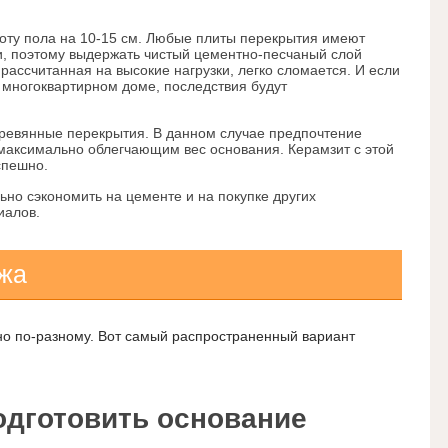
соту пола на 10-15 см. Любые плиты перекрытия имеют
, поэтому выдержать чистый цементно-песчаный слой
 рассчитанная на высокие нагрузки, легко сломается. И если
 многоквартирном доме, последствия будут
еревянные перекрытия. В данном случае предпочтение
максимально облегчающим вес основания. Керамзит с этой
спешно.
ьно сэкономить на цементе и на покупке других
иалов.
ажа
но по-разному. Вот самый распространенный вариант
одготовить основание