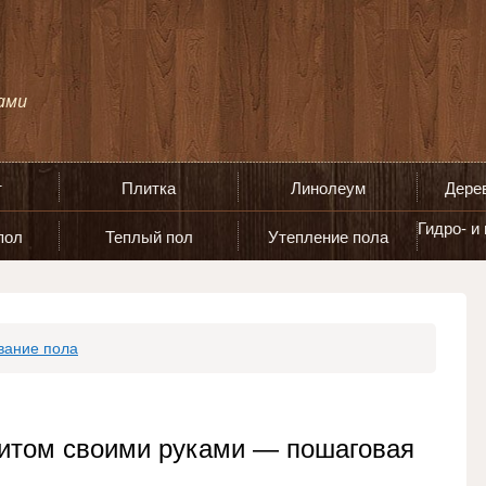
т
Плитка
Линолеум
Дере
Гидро- и
пол
Теплый пол
Утепление пола
вание пола
зитом своими руками — пошаговая