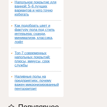
Напольное покрытие для
ванной: 5–6 лучших
вариантов и чего точно
избегать
Как подобрать цвет и
фактуру пола под стиль
интерьера: сканди,
минимализм, классика,
лофт
Топ‑7 современных
напольных покрытий:
плюсы, минусы, срок
службы
Наливные полы на
предприятиях: почему
важен микронизированный
пентаэритрит
Популярное