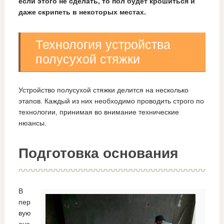
если этого не сделать, то пол будет крошиться и
даже скрипеть в некоторых местах.
Технология устройства
полусухой стяжки
Устройство полусухой стяжки делится на несколько
этапов. Каждый из них необходимо проводить строго по
технологии, принимая во внимание технические
нюансы.
Подготовка основания
В
пер
вую
оче