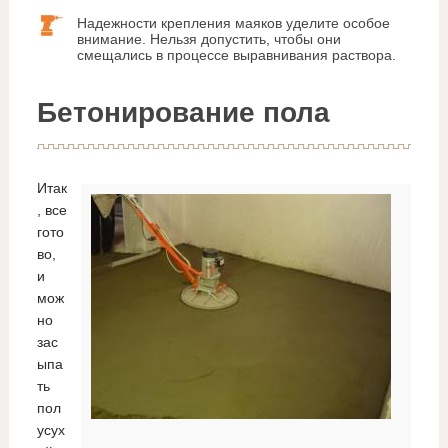
Надежности крепления маяков уделите особое
внимание. Нельзя допустить, чтобы они
смещались в процессе выравнивания раствора.
Бетонирование пола
Итак
, все
гото
во,
и
мож
но
зас
ыпа
ть
пол
усух