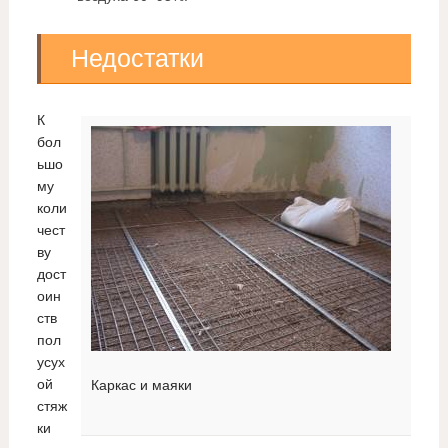
Недостатки
К
бол
ьшо
му
коли
чест
ву
дост
оин
ств
пол
усух
ой
Каркас и маяки
стяж
ки