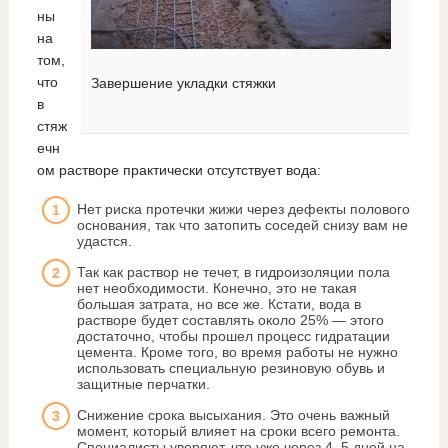
ны
на
том,
что
Завершение укладки стяжки
в
стяж
ечн
ом растворе практически отсутствует вода:
Нет риска протечки жижи через дефекты полового
основания, так что затопить соседей снизу вам не
удастся.
Так как раствор не течет, в гидроизоляции пола
нет необходимости. Конечно, это не такая
большая затрата, но все же. Кстати, вода в
растворе будет составлять около 25% — этого
достаточно, чтобы прошел процесс гидратации
цемента. Кроме того, во время работы не нужно
использовать специальную резиновую обувь и
защитные перчатки.
Снижение срока высыхания. Это очень важный
момент, который влияет на сроки всего ремонта.
Специалисты уверяют, что уже через 4–5 дней на