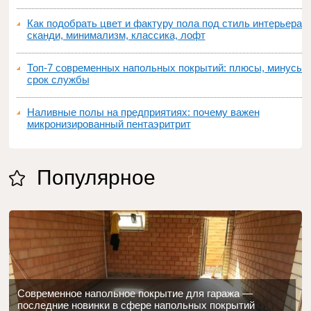
Как подобрать цвет и фактуру пола под стиль интерьера:
сканди, минимализм, классика, лофт
Топ‑7 современных напольных покрытий: плюсы, минусы,
срок службы
Наливные полы на предприятиях: почему важен
микронизированный пентаэритрит
Популярное
Современное напольное покрытие для гаража —
последние новинки в сфере напольных покрытий