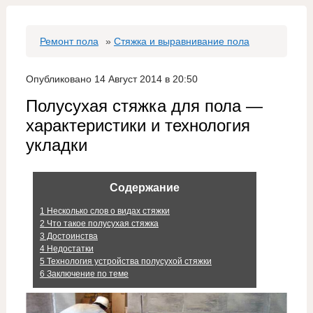
Ремонт пола
»
Стяжка и выравнивание пола
Опубликовано 14 Август 2014 в 20:50
Полусухая стяжка для пола —
характеристики и технология
укладки
Содержание
1
Несколько слов о видах стяжки
2
Что такое полусухая стяжка
3
Достоинства
4
Недостатки
5
Технология устройства полусухой стяжки
6
Заключение по теме