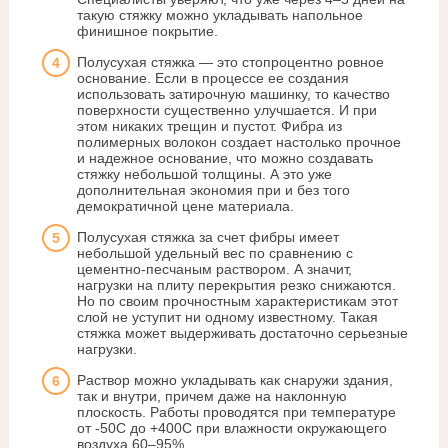
такую стяжку можно укладывать напольное
финишное покрытие.
Полусухая стяжка — это стопроцентно ровное
основание. Если в процессе ее создания
использовать затирочную машинку, то качество
поверхности существенно улучшается. И при
этом никаких трещин и пустот. Фибра из
полимерных волокон создает настолько прочное
и надежное основание, что можно создавать
стяжку небольшой толщины. А это уже
дополнительная экономия при и без того
демократичной цене материала.
Полусухая стяжка за счет фибры имеет
небольшой удельный вес по сравнению с
цементно-песчаным раствором. А значит,
нагрузки на плиту перекрытия резко снижаются.
Но по своим прочностным характеристикам этот
слой не уступит ни одному известному. Такая
стяжка может выдерживать достаточно серьезные
нагрузки.
Раствор можно укладывать как снаружи здания,
так и внутри, причем даже на наклонную
плоскость. Работы проводятся при температуре
от -50С до +400С при влажности окружающего
воздуха 60–95%.