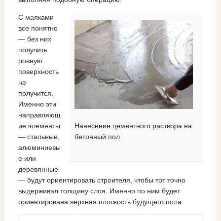
С маяками
все понятно
— без них
получить
ровную
поверхность
не
получится.
Именно эти
направляющ
ие элементы
Нанесение цементного раствора на
— стальные,
бетонный пол
алюминиевы
е или
деревянные
— будут ориентировать строителя, чтобы тот точно
выдерживал толщину слоя. Именно по ним будет
ориентирована верхняя плоскость будущего пола.