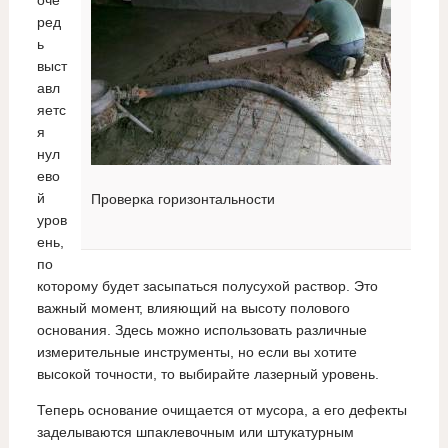
ред
ь
выст
авл
яетс
я
нул
ево
й
Проверка горизонтальности
уров
ень,
по
которому будет засыпаться полусухой раствор. Это
важный момент, влияющий на высоту полового
основания. Здесь можно использовать различные
измерительные инструменты, но если вы хотите
высокой точности, то выбирайте лазерный уровень.
Теперь основание очищается от мусора, а его дефекты
заделываются шпаклевочным или штукатурным