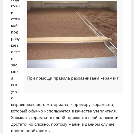
сухо
й
стяж
кой
под
разу
мев
аетс
я
зас
ыпк
а
При помощи правила разравниваем керамзит
сып
учег
о
выравнивающего материала, к примеру, керамзита,
который обычно используется в качестве утеплителя.
Засыпать керамзит в одной горизонтальной плоскости
достаточно сложно, поэтому маяки в данном случае
просто необходимы.