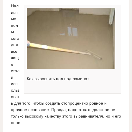
Нал
ивн
ые
пол
ы
сего
дня
все
чащ
е
стал
и
Как выровнять пол под ламинат
исп
ольз
оват
ь для того, чтобы создать стопроцентно ровное и
прочное основание. Правда, надо отдать должное не
только высокому качеству этого выравнивателя, но и его
цене.