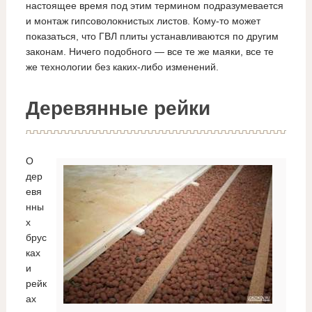
настоящее время под этим термином подразумевается
и монтаж гипсоволокнистых листов. Кому-то может
показаться, что ГВЛ плиты устанавливаются по другим
законам. Ничего подобного — все те же маяки, все те
же технологии без каких-либо изменений.
Деревянные рейки
О
дер
евя
нны
х
брус
ках
и
рейк
ах