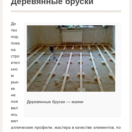
Деревянные бруски
До
тех
пор,
пока
на
стро
ител
ьно
м
рын
ке
не
поя
Деревянные бруски — маяки
вил
ись
мет
аллические профили, мастера в качестве элементов, по