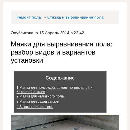
Ремонт пола
»
Стяжка и выравнивание пола
Опубликовано 15 Апрель 2014 в 22:42
Маяки для выравнивания пола:
разбор видов и вариантов
установки
Содержание
1
Маяки для полусухой, цементно-песчаной и
бетонной стяжек
2
Маяки для наливного пола
3
Маяки для сухой стяжки
4
Заключение по теме