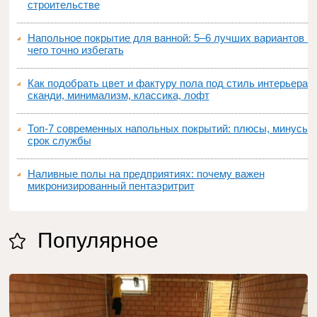
строительстве
Напольное покрытие для ванной: 5–6 лучших вариантов и
чего точно избегать
Как подобрать цвет и фактуру пола под стиль интерьера:
сканди, минимализм, классика, лофт
Топ‑7 современных напольных покрытий: плюсы, минусы,
срок службы
Наливные полы на предприятиях: почему важен
микронизированный пентаэритрит
Популярное