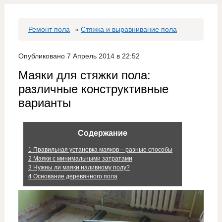
Ремонт пола
»
Стяжка и выравнивание пола
Опубликовано 7 Апрель 2014 в 22:52
Маяки для стяжки пола:
различные конструктивные
варианты
Содержание
1
Правильная установка маяков – разные способы
2
Маяки с минимальными затратами
3
Нужны ли маяки наливному полу?
4
Основание деревянного пола