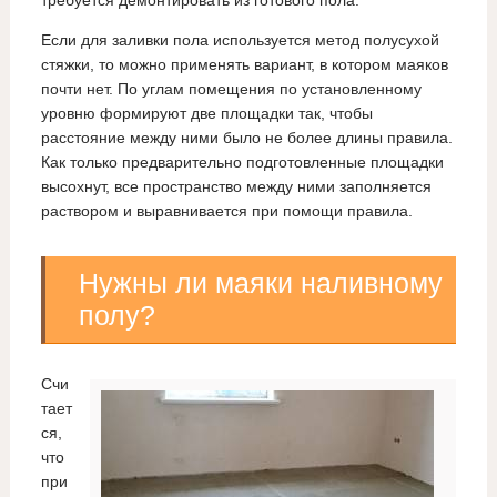
требуется демонтировать из готового пола.
Если для заливки пола используется метод полусухой
стяжки, то можно применять вариант, в котором маяков
почти нет. По углам помещения по установленному
уровню формируют две площадки так, чтобы
расстояние между ними было не более длины правила.
Как только предварительно подготовленные площадки
высохнут, все пространство между ними заполняется
раствором и выравнивается при помощи правила.
Нужны ли маяки наливному
полу?
Счи
тает
ся,
что
при