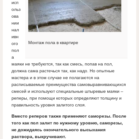
исп
ольз
ова
нии
нал
ивн
Монтаж пола в квартире
ого
пол
а
маяки не требуются, так как смесь, попав на пол,
должна сама растечься так, как надо. Но опытные
мастера и в этом случае не полагаются на
расписываемые преимущества самовыравнивающихся
смесей и используют специальные штыревые маяки –
реперы, при помощи которых определяют толщину и
правильность уровня залитого слоя.
Вместо реперов также применяют саморезы. После
того как пол залит по нужному уровню, саморезы,
не дожидаясь окончательного высыхания
раствора, выкручивают.