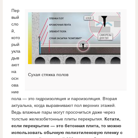
Пер
вый
сло
й,
кото
рый
укла
дыв
ают
на
Сухая стяжка полов
осн
ова
ние
пола — это гидроизоляция и пароизоляция. Вторая
актуальна, когда выравнивают пол верхних этажей.
Ведь влажные пары могут просочиться даже через
толстые железобетонные плиты перекрытия.
Кстати,
если перекрытие — это бетонная плита, то можно
использовать обычную полиэтиленовую пленку с