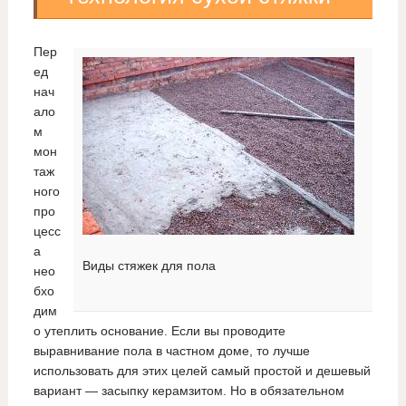
Пер
ед
нач
ало
м
мон
таж
ного
про
цесс
а
Виды стяжек для пола
нео
бхо
дим
о утеплить основание. Если вы проводите
выравнивание пола в частном доме, то лучше
использовать для этих целей самый простой и дешевый
вариант — засыпку керамзитом. Но в обязательном