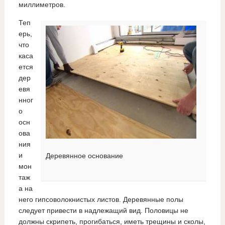
миллиметров.
Теп
ерь,
что
каса
ется
дер
евя
нног
о
осн
ова
ния
и
Деревянное основание
мон
таж
а на
него гипсоволокнистых листов. Деревянные полы
следует привести в надлежащий вид. Половицы не
должны скрипеть, прогибаться, иметь трещины и сколы,