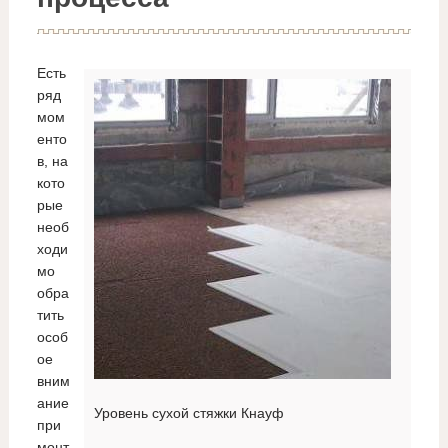
Есть
ряд
мом
енто
в, на
кото
рые
необ
ходи
мо
обра
тить
особ
ое
вним
ание
Уровень сухой стяжки Кнауф
при
монт