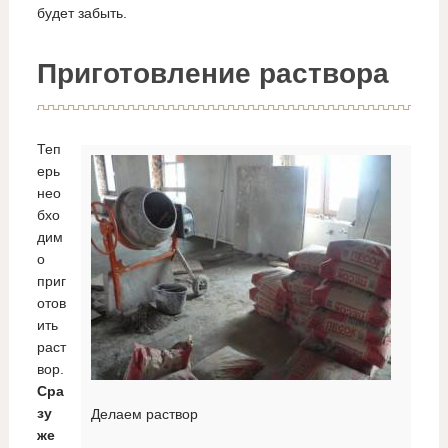
будет забыть.
Приготовление раствора
Теп
ерь
нео
бхо
дим
о
приг
отов
ить
раст
вор.
Сра
зу
Делаем раствор
же