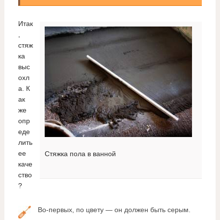
Итак
,
стяж
ка
выс
охл
а. К
ак
же
опр
еде
лить
ее
Стяжка пола в ванной
каче
ство
?
Во-первых, по цвету — он должен быть серым.