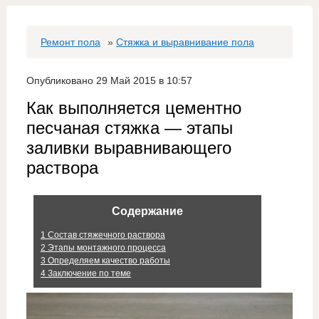
Ремонт пола
»
Стяжка и выравнивание пола
Опубликовано 29 Май 2015 в 10:57
Как выполняется цементно
песчаная стяжка — этапы
заливки выравнивающего
раствора
Содержание
1
Состав стяжечного раствора
2
Этапы монтажного процесса
3
Определяем качество работы
4
Заключение по теме