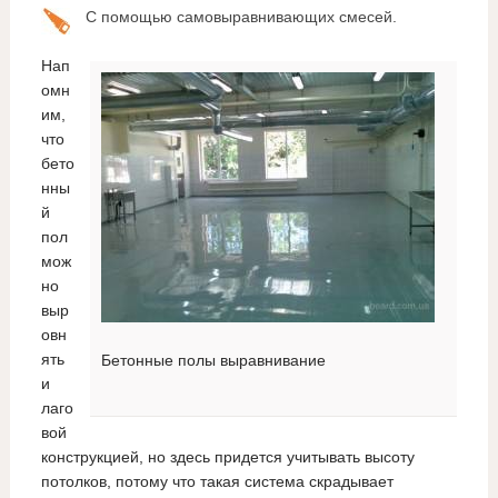
С помощью самовыравнивающих смесей.
Нап
омн
им,
что
бето
нны
й
пол
мож
но
выр
овн
ять
Бетонные полы выравнивание
и
лаго
вой
конструкцией, но здесь придется учитывать высоту
потолков, потому что такая система скрадывает