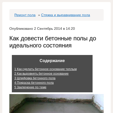
Ремонт пола
»
Стяжка и выравнивание пола
Опубликовано 2 Сентябрь 2014 в 14:20
Как довести бетонные полы до
идеального состояния
Содержание
1
Как сделать бетонное основание теплым
2
Как выровнять бетонное основание
3
Шлифовка бетонного пола
4
Покраска бетонного пола
5
Заключение по теме