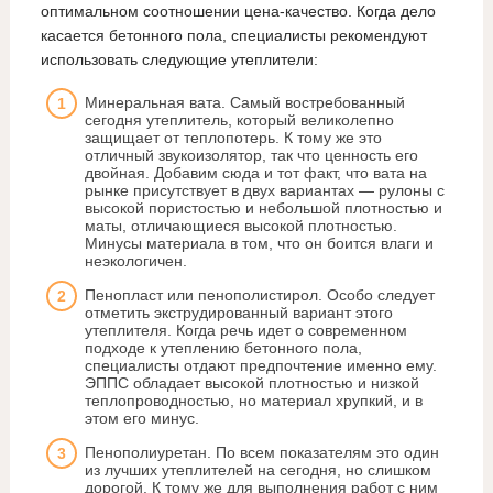
оптимальном соотношении цена-качество. Когда дело
касается бетонного пола, специалисты рекомендуют
использовать следующие утеплители:
Минеральная вата. Самый востребованный
сегодня утеплитель, который великолепно
защищает от теплопотерь. К тому же это
отличный звукоизолятор, так что ценность его
двойная. Добавим сюда и тот факт, что вата на
рынке присутствует в двух вариантах — рулоны с
высокой пористостью и небольшой плотностью и
маты, отличающиеся высокой плотностью.
Минусы материала в том, что он боится влаги и
неэкологичен.
Пенопласт или пенополистирол. Особо следует
отметить экструдированный вариант этого
утеплителя. Когда речь идет о современном
подходе к утеплению бетонного пола,
специалисты отдают предпочтение именно ему.
ЭППС обладает высокой плотностью и низкой
теплопроводностью, но материал хрупкий, и в
этом его минус.
Пенополиуретан. По всем показателям это один
из лучших утеплителей на сегодня, но слишком
дорогой. К тому же для выполнения работ с ним