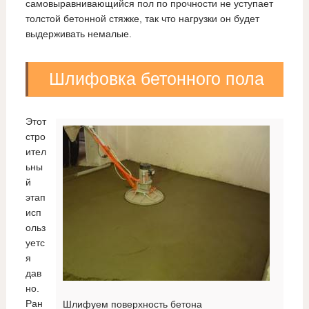
самовыравнивающийся пол по прочности не уступает
толстой бетонной стяжке, так что нагрузки он будет
выдерживать немалые.
Шлифовка бетонного пола
Этот
стро
ител
ьны
й
этап
исп
ольз
уетс
я
дав
но.
Ран
Шлифуем поверхность бетона