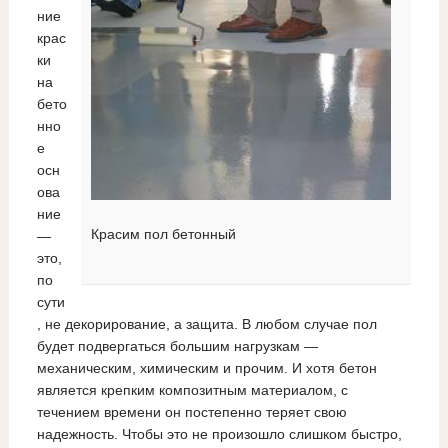
ние
крас
ки
на
бето
нно
е
осн
ова
ние
Красим пол бетонный
—
это,
по
сути
, не декорирование, а защита. В любом случае пол
будет подвергаться большим нагрузкам —
механическим, химическим и прочим. И хотя бетон
является крепким композитным материалом, с
течением времени он постепенно теряет свою
надежность. Чтобы это не произошло слишком быстро,