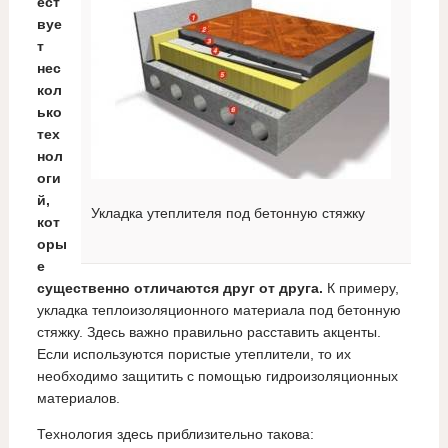
ест
вуе
т
нес
кол
ько
тех
нол
оги
й,
Укладка утеплителя под бетонную стяжку
кот
оры
е
существенно отличаются друг от друга.
К примеру,
укладка теплоизоляционного материала под бетонную
стяжку. Здесь важно правильно расставить акценты.
Если используются пористые утеплители, то их
необходимо защитить с помощью гидроизоляционных
материалов.
Технология здесь приблизительно такова: