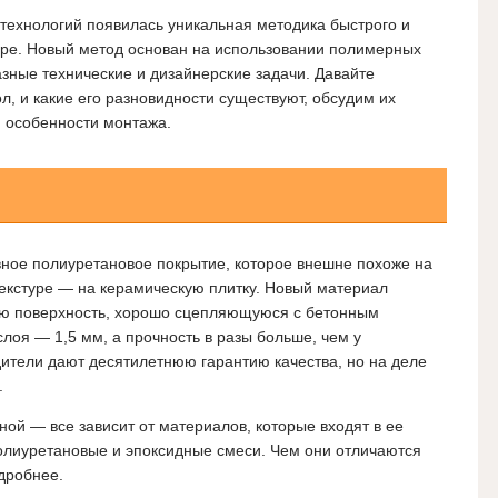
 технологий появилась уникальная методика быстрого и
ире. Новый метод основан на использовании полимерных
зные технические и дизайнерские задачи. Давайте
ол, и какие его разновидности существуют, обсудим их
 особенности монтажа.
вное полиуретановое покрытие, которое внешне похоже на
текстуре — на керамическую плитку. Новый материал
ую поверхность, хорошо сцепляющуюся с бетонным
оя — 1,5 мм, а прочность в разы больше, чем у
ители дают десятилетнюю гарантию качества, но на деле
.
ной — все зависит от материалов, которые входят в ее
полиуретановые и эпоксидные смеси. Чем они отличаются
одробнее.