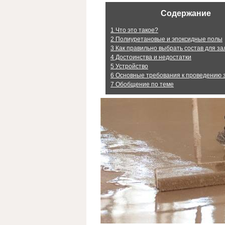
Содержание
1
Что это такое?
2
Полиуретановые и эпоксидные полы
3
Как правильно выбрать состав для за
4
Достоинства и недостатки
5
Устройство
6
Основные требования к проведению 
7
Обобщение по теме