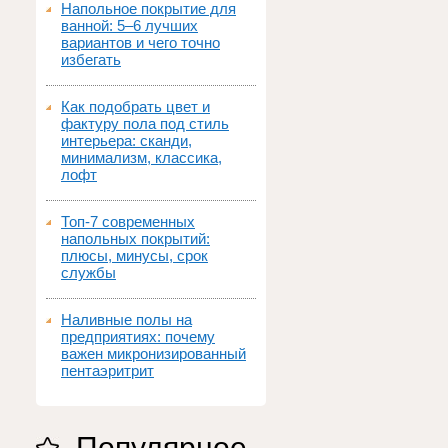
Напольное покрытие для
ванной: 5–6 лучших
вариантов и чего точно
избегать
Как подобрать цвет и
фактуру пола под стиль
интерьера: сканди,
минимализм, классика,
лофт
Топ‑7 современных
напольных покрытий:
плюсы, минусы, срок
службы
Наливные полы на
предприятиях: почему
важен микронизированный
пентаэритрит
Популярное