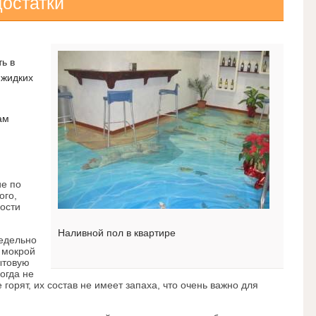
достатки
ь в
 жидких
ам
ие по
ого,
ости
Наливной пол в квартире
едельно
 мокрой
ытовую
огда не
е горят, их состав не имеет запаха, что очень важно для