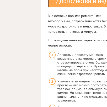
Достоинства и не
Знакомясь с новыми ремонтными
технологиями, потребители хотят быт
курсе их достоинств и недостатков. У
полов есть и плюсы, и минусы.
К преимущественным характеристик
можно отнести:
Легкость и простоту монтажа,
возможность за короткие сроки
отремонтировать очень больш
площади поверхности. Кроме т
наливные полы при необходим
очень легко отреставрировать.
Ухаживать за жидким полом пр
просто — его можно протирать
тряпкой, применяя обычную б
химию. На таких покрытиях ник
видно пыли, они не скользят, н
аллергиков.