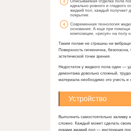
Описываемая отделка пола пов
идеально ровного и гладкого 
жидкий пол, каждый получает 
покрытие.
Современная технология жидк
основания. А еще при помощи 
композиции, «рисуя» на полу 
Таким полам не страшны ни вибраци
Поверхность гигиенична, безопасна,
эстетической точки зрения.
Недостаток у жидкого пола один — у
демонтажа довольно сложный, трудо
материала необходимо это учесть и з
Устройство
Выполнить самостоятельно заливку н
сложно. Каждый может сделать свои
руками жидкий пол — инструкция по