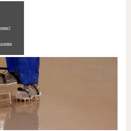
ливки?
заливки