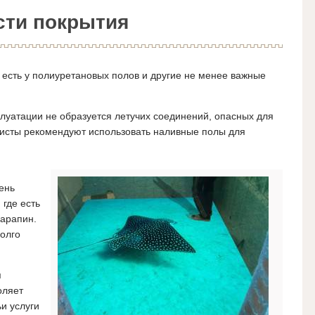
сти покрытия
есть у полиуретановых полов и другие не менее важные
луатации не образуется летучих соединений, опасных для
листы рекомендуют использовать наливные полы для
ень
где есть
царапин.
олго
я
оляет
ьи услуги