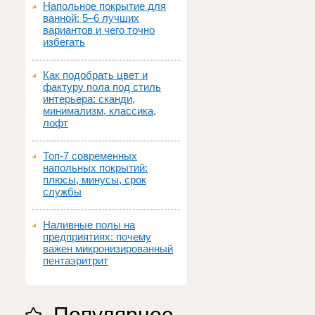
Напольное покрытие для
ванной: 5–6 лучших
вариантов и чего точно
избегать
Как подобрать цвет и
фактуру пола под стиль
интерьера: сканди,
минимализм, классика,
лофт
Топ‑7 современных
напольных покрытий:
плюсы, минусы, срок
службы
Наливные полы на
предприятиях: почему
важен микронизированный
пентаэритрит
Популярное