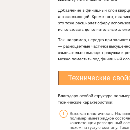
Добавление в финишный слой кварце
антискользящей. Кроме того, в зали
это тоже расширяет сферу использо
использовать дополнительные элеме
Так, например, нередко при залив
— разноцветные частички высушенной
замечательно выглядят ракушки и ре
можно поместить под финишный слой
Технические свой
Благодаря особой структуре полиме
технические характеристики:
Высокая пластичность. Наливн
полимер имеет жидкое состоя
консистенции разведенный сос
похож на густую сметану. Така