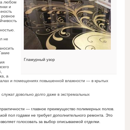
на любом
инки и
чность
 ровное
ойчивость
вностью.
л не
аносить
Такие
Гламурный узор
ния
всего
,
ка, а
 залах и помещениях повышенной влажности — в крытых
 служат довольно долго даже в экстремальных
 практичности — главное преимущество полимерных полов.
акой пол годами не требует дополнительного ремонта.
Это
озволяет голосовать за выбор описываемой отделки.