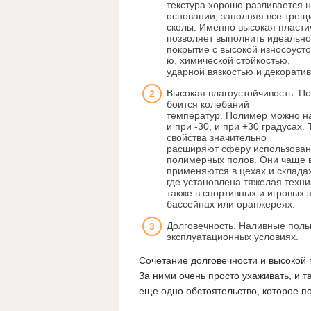
текстура хорошо разливается 
основании, заполняя все трещ
сколы. Именно высокая пласти
позволяет выполнить идеально
покрытие с высокой износоуст
ю, химической стойкостью,
ударной вязкостью и декорати
Высокая влагоустойчивость. По
боится колебаний
температур. Полимер можно н
и при -30, и при +30 градусах. 
свойства значительно
расширяют сферу использова
полимерных полов. Они чаще 
применяются в цехах и складах
где установлена тяжелая техни
также в спортивных и игровых
бассейнах или оранжереях.
Долговечность. Наливные полы
эксплуатационных условиях.
Сочетание долговечности и высокой
За ними очень просто ухаживать, и т
еще одно обстоятельство, которое п