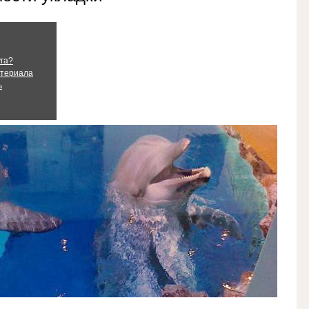
уга?
атериала
ь