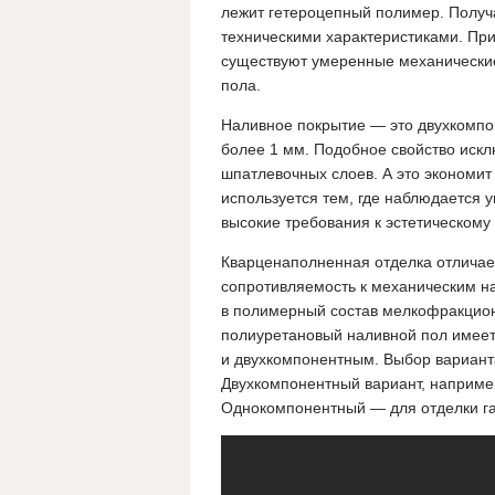
лежит гетероцепный полимер. Получ
техническими характеристиками. При
существуют умеренные механические 
пола.
Наливное покрытие — это двухкомпо
более 1 мм. Подобное свойство иск
шпатлевочных слоев. А это экономи
используется тем, где наблюдается 
высокие требования к эстетическом
Кварценаполненная отделка отличае
сопротивляемость к механическим на
в полимерный состав мелкофракцион
полиуретановый наливной пол имеет
и двухкомпонентным. Выбор вариант
Двухкомпонентный вариант, например
Однокомпонентный — для отделки га