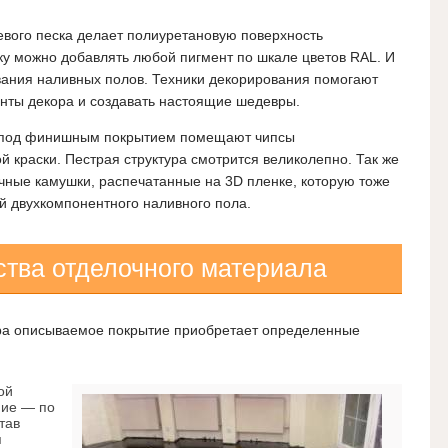
вого песка делает полиуретановую поверхность
вку можно добавлять любой пигмент по шкале цветов RAL. И
вания наливных полов. Техники декорирования помогают
нты декора и создавать настоящие шедевры.
ке под финишным покрытием помещают чипсы
 краски. Пестрая структура смотрится великолепно. Так же
чные камушки, распечатанные на 3D пленке, которую тоже
 двухкомпонентного наливного пола.
ства отделочного материала
ра описываемое покрытие приобретает определенные
ой
ние — по
тав
я