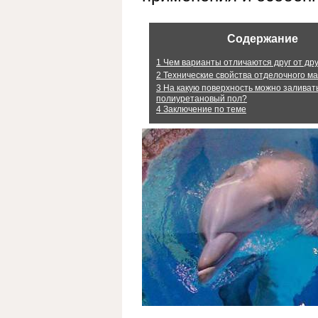
Содержание
1
Чем варианты отличаются друг от др
2
Технические свойства отделочного м
3
На какую поверхность можно заливат
полиуретановый пол?
4
Заключение по теме