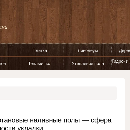
т
Плитка
Линолеум
Дере
Гидро- и
пол
Теплый пол
Утепление пола
етановые наливные полы — сфера
ости укладки