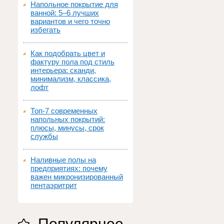
Напольное покрытие для
ванной: 5–6 лучших
вариантов и чего точно
избегать
Как подобрать цвет и
фактуру пола под стиль
интерьера: сканди,
минимализм, классика,
лофт
Топ‑7 современных
напольных покрытий:
плюсы, минусы, срок
службы
Наливные полы на
предприятиях: почему
важен микронизированный
пентаэритрит
Популярное