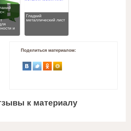
паний
с»:
Гладкий
т
металлический лист
для
ности и
Поделиться материалом:
тзывы к материалу