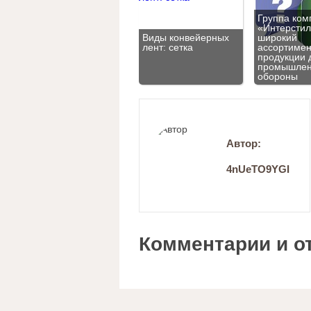
Группа ком
«Интерстил
Виды конвейерных
широкий
лент: сетка
ассортимен
продукции 
промышлен
обороны
Автор:
4nUeTO9YGI
Комментарии и о