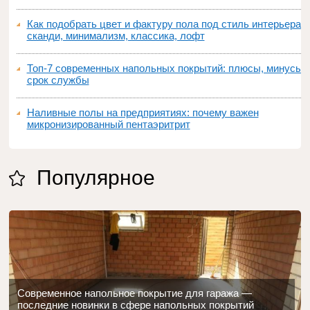
Как подобрать цвет и фактуру пола под стиль интерьера:
сканди, минимализм, классика, лофт
Топ‑7 современных напольных покрытий: плюсы, минусы,
срок службы
Наливные полы на предприятиях: почему важен
микронизированный пентаэритрит
Популярное
Современное напольное покрытие для гаража —
последние новинки в сфере напольных покрытий