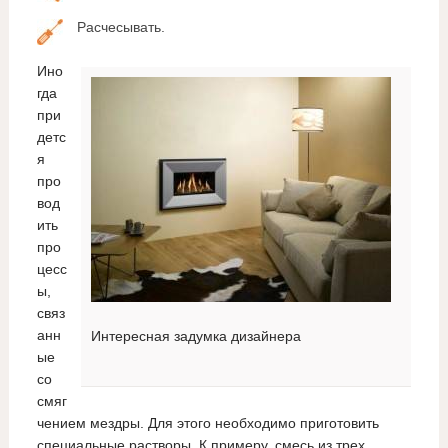
Расчесывать.
Ино
гда
при
детс
я
про
вод
ить
про
цесс
ы,
связ
анн
Интересная задумка дизайнера
ые
со
смяг
чением мездры. Для этого необходимо приготовить
специальные растворы. К примеру, смесь из трех