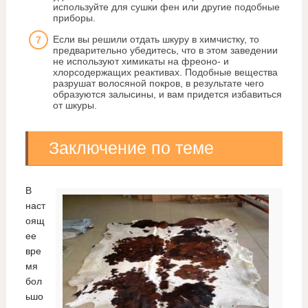
используйте для сушки фен или другие подобные
приборы.
Если вы решили отдать шкуру в химчистку, то
предварительно убедитесь, что в этом заведении
не используют химикаты на фреоно- и
хлорсодержащих реактивах. Подобные вещества
разрушат волосяной покров, в результате чего
образуются залысины, и вам придется избавиться
от шкуры.
Заключение по теме
В
наст
оящ
ее
вре
мя
бол
ьшо