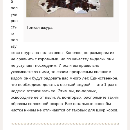
й
поп
уля
рно
сть
Тонкая шкура
ю
пол
ьзу
ются шкуры на пол из овцы. Конечно, по размерам их
не сравнить с коровьими, но по качеству выделки они
не уступают последним. И если вы правильно
ухаживаете за ними, то своим прекрасным внешним
видом они будут радовать вас много лет. Единственное,
что необходимо делать с овечьей шкурой — это 1 раз в
неделю встряхивать ее. Этим вы, во-первых,
освободите ее от пыли. А, во-вторых, распрямите таким
образом волосяной покров. Все остальные способы
чистки ничем не отличаются от таковых для шкур коров.