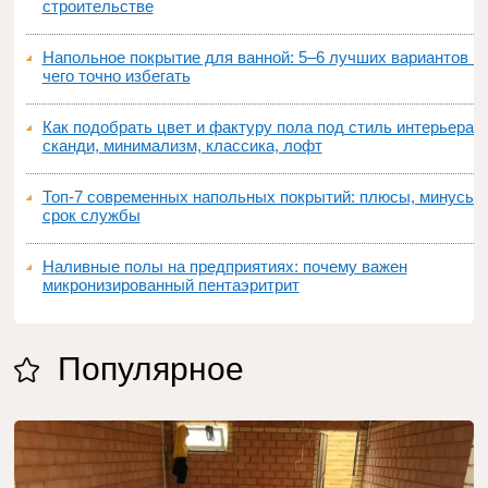
строительстве
Напольное покрытие для ванной: 5–6 лучших вариантов и
чего точно избегать
Как подобрать цвет и фактуру пола под стиль интерьера:
сканди, минимализм, классика, лофт
Топ‑7 современных напольных покрытий: плюсы, минусы,
срок службы
Наливные полы на предприятиях: почему важен
микронизированный пентаэритрит
Популярное