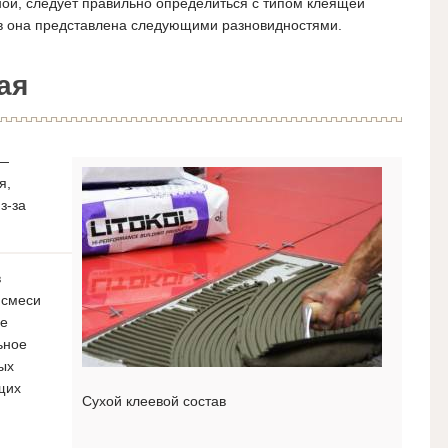
нной, следует правильно определиться с типом клеящей
ов она представлена следующими разновидностями.
ая
 —
я,
з-за
в
 смеси
ее
ьное
ых
щих
Сухой клеевой состав