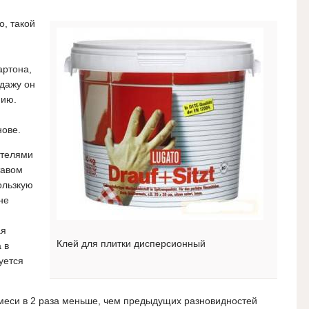
о, такой
артона,
одажу он
нию.
нове.
ателями
тавом
ользкую
не
ая
Клей для плитки дисперсионный
 в
уется
смеси в 2 раза меньше, чем предыдущих разновидностей