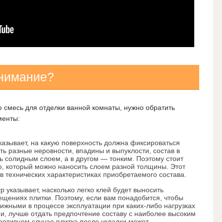
внимание?
 смесь для отделки ванной комнаты, нужно обратить
менты:
казывает, на какую поверхность должна фиксироваться
ыть разные неровности, впадины и выпуклости, состав в
ь солидным слоем, а в другом — тонким. Поэтому стоит
ю, который можно наносить слоем разной толщины.
Этот
в технических характеристиках приобретаемого состава.
 указывает, насколько легко клей будет выносить
щениях плитки. Поэтому, если вам понадобится, чтобы
ижными в процессе эксплуатации при каких-либо нагрузках
, лучше отдать предпочтение составу с наиболее высоким
ротивном случае плитка после укладки может