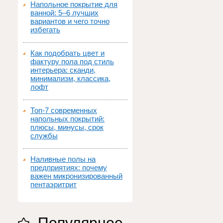
Напольное покрытие для
ванной: 5–6 лучших
вариантов и чего точно
избегать
Как подобрать цвет и
фактуру пола под стиль
интерьера: сканди,
минимализм, классика,
лофт
Топ‑7 современных
напольных покрытий:
плюсы, минусы, срок
службы
Наливные полы на
предприятиях: почему
важен микронизированный
пентаэритрит
Популярное