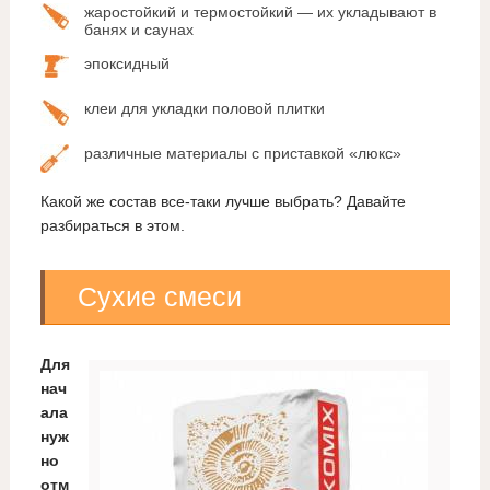
жаростойкий и термостойкий — их укладывают в
банях и саунах
эпоксидный
клеи для укладки половой плитки
различные материалы с приставкой «люкс»
Какой же состав все-таки лучше выбрать? Давайте
разбираться в этом.
Сухие смеси
Для
нач
ала
нуж
но
отм