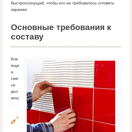
быстросохнущий, чтобы его не требовалось готовить
заранее.
Основные требования к
составу
Кле
ящи
е
сме
си
дол
жны
: