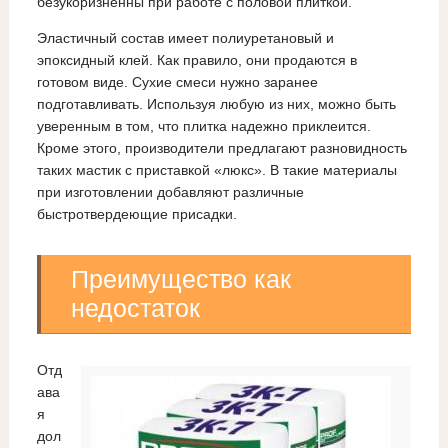
безукоризненны при работе с половой плиткой.
Эластичный состав имеет полиуретановый и
эпоксидный клей. Как правило, они продаются в
готовом виде. Сухие смеси нужно заранее
подготавливать. Используя любую из них, можно быть
уверенным в том, что плитка надежно приклеится.
Кроме этого, производители предлагают разновидность
таких мастик с приставкой «люкс». В такие материалы
при изготовлении добавляют различные
быстротвердеющие присадки.
Преимущество как
недостаток
Отд
ава
я
дол