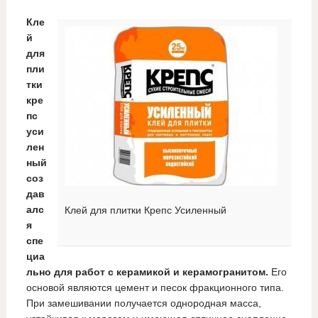
Кле
й
для
пли
тки
кре
пс
уси
лен
ный
соз
дав
алс
Клей для плитки Крепс Усиленный
я
спе
циа
льно для работ с керамикой и керамогранитом.
Его
основой являются цемент и песок фракционного типа.
При замешивании получается однородная масса,