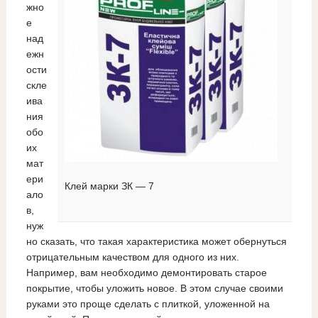
жно
е
над
ежн
ости
скле
ива
ния
обо
их
мат
ери
Клей марки ЗК — 7
ало
в,
нуж
но сказать, что такая характеристика может обернуться
отрицательным качеством для одного из них.
Например, вам необходимо демонтировать старое
покрытие, чтобы уложить новое. В этом случае своими
руками это проще сделать с плиткой, уложенной на