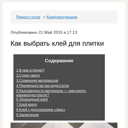
Ремонт пола
»
Комплектующие
Опубликовано 21 Май 2015 в 17:13
Как выбрать клей для плитки
Содержание
1
В чем отличие?
2
Сухие смеси
3
Сравнение материалов
4
Преимущество как недостаток
5
Разновидности материала — чем клеить
клинкерную плитку?
6
Эпоксидный клей
7
Клей крепс
8
Клей с дополнением «люкс»
9
Заключение