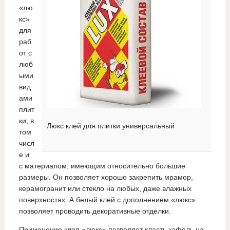
«лю
кс»
для
раб
от с
люб
ыми
вид
ами
плит
ки, в
Люкс клей для плитки универсальный
том
числ
е и
с материалом, имеющим относительно большие
размеры. Он позволяет хорошо закрепить мрамор,
керамогранит или стекло на любых, даже влажных
поверхностях. А белый клей с дополнением «люкс»
позволяет проводить декоративные отделки.
Применение клея «люкс» позволяет класть кафель на