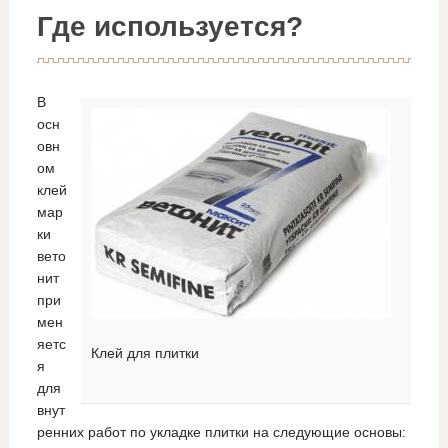
Где используется?
В
осн
овн
ом
клей
мар
ки
вето
нит
при
мен
яетс
Клей для плитки
я
для
внут
ренних работ по укладке плитки на следующие основы: