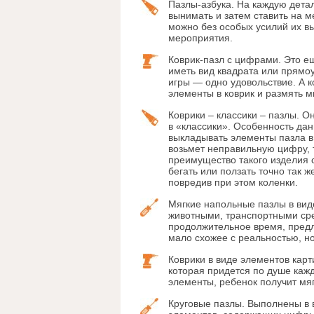
Пазлы-азбука. На каждую детал
вынимать и затем ставить на 
можно без особых усилий их в
мероприятия.
Коврик-пазл с цифрами. Это е
иметь вид квадрата или прямо
игры — одно удовольствие. А к
элементы в коврик и размять 
Коврики – классики – пазлы. 
в «классики». Особенность дан
выкладывать элементы пазла в
возьмет неправильную цифру, т
преимущество такого изделия с
бегать или ползать точно так ж
повредив при этом коленки.
Мягкие напольные пазлы в вид
животными, транспортными сре
продолжительное время, предл
мало схожее с реальностью, н
Коврики в виде элементов карт
которая придется по душе кажд
элементы, ребенок получит мя
Круговые пазлы. Выполнены в в