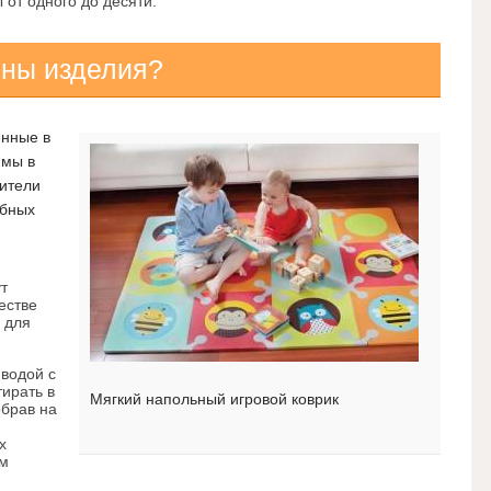
от одного до десяти.
ьны изделия?
енные в
имы в
ители
обных
т
естве
а для
 водой с
ирать в
Мягкий напольный игровой коврик
брав на
я
х
им