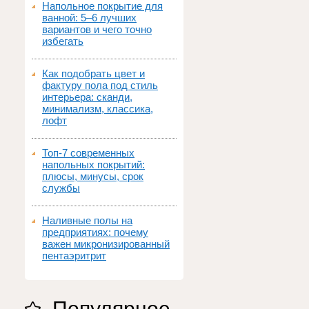
Напольное покрытие для
ванной: 5–6 лучших
вариантов и чего точно
избегать
Как подобрать цвет и
фактуру пола под стиль
интерьера: сканди,
минимализм, классика,
лофт
Топ‑7 современных
напольных покрытий:
плюсы, минусы, срок
службы
Наливные полы на
предприятиях: почему
важен микронизированный
пентаэритрит
Популярное