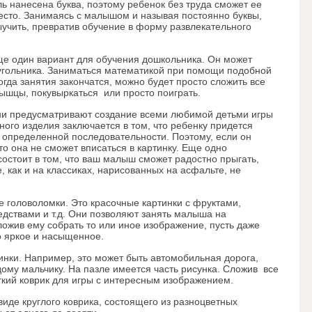
ь нанесена буква, поэтому ребенок без труда сможет ее
место. Занимаясь с малышом и называя постоянно буквы,
ыучить, превратив обучение в форму развлекательного
ще один вариант для обучения дошкольника. Он может
угольника. Заниматься математикой при помощи подобной
огда занятия закончатся, можно будет просто сложить все
мышцы, покувыркаться или просто поиграть.
Они предусматривают создание всеми любимой детьми игры
ного изделия заключается в том, что ребенку придется
 определенной последовательности. Поэтому, если он
о она не сможет вписаться в картинку. Еще одно
остоит в том, что ваш малыш сможет радостно прыгать,
е, как и на классиках, нарисованных на асфальте, не
е головоломки. Это красочные картинки с фруктами,
дствами и т.д. Они позволяют занять малыша на
ожив ему собрать то или иное изображение, пусть даже
о яркое и насыщенное.
инки. Например, это может быть автомобильная дорога,
ому мальчику. На пазле имеется часть рисунка. Сложив все
гкий коврик для игры с интересным изображением.
иде круглого коврика, состоящего из разноцветных