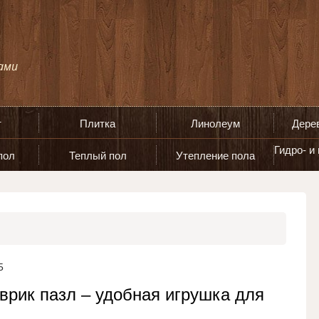
т
Плитка
Линолеум
Дере
Гидро- и
пол
Теплый пол
Утепление пола
5
врик пазл – удобная игрушка для