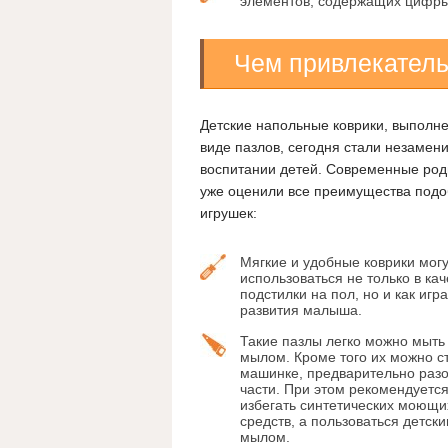
элементов, содержащих цифры 
Чем привлекател
Детские напольные коврики, выполн
виде пазлов, сегодня стали незамен
воспитании детей. Современные род
уже оценили все преимущества под
игрушек:
Мягкие и удобные коврики могу
использоваться не только в кач
подстилки на пол, но и как игр
развития малыша.
Такие пазлы легко можно мыть
мылом. Кроме того их можно ст
машинке, предварительно разо
части. При этом рекомендуетс
избегать синтетических моющи
средств, а пользоваться детск
мылом.