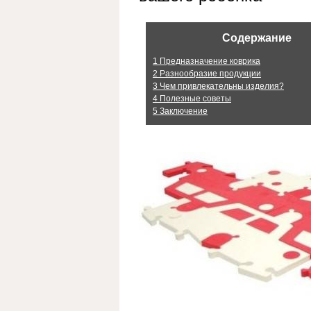
Содержание
1
Предназначение коврика
2
Разнообразие продукции
3
Чем привлекательны изделия?
4
Полезные советы
5
Заключение