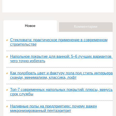
Новое
Комментарии
Стекловата: практическое применение в современном
строительстве
Напольное покрытие для ванной: 5–6 лучших вариантов и
чего точно избегать
Как подобрать цвет и фактуру пола под стиль интерьера:
сканди, минимализм, классика, лофт
Топ‑7 современных напольных покрытий: плюсы, минусы,
срок службы
Наливные полы на предприятиях: почему важен
микронизированный пентаэритрит