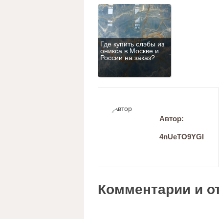
Где купить слэбы из
оникса в Москве и
России на заказ?
Автор:
4nUeTO9YGI
Комментарии и о