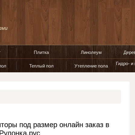
т
Плитка
Линолеум
Дере
Гидро- и
пол
Теплый пол
Утепление пола
торы под размер онлайн заказ в
Рулонка.рус