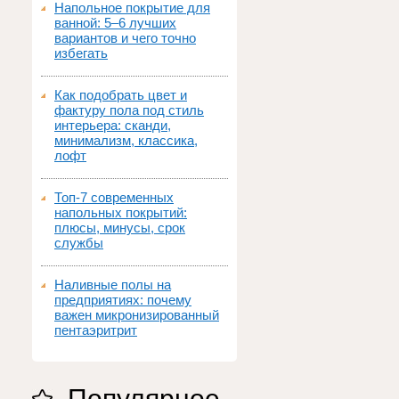
Напольное покрытие для
ванной: 5–6 лучших
вариантов и чего точно
избегать
Как подобрать цвет и
фактуру пола под стиль
интерьера: сканди,
минимализм, классика,
лофт
Топ‑7 современных
напольных покрытий:
плюсы, минусы, срок
службы
Наливные полы на
предприятиях: почему
важен микронизированный
пентаэритрит
Популярное