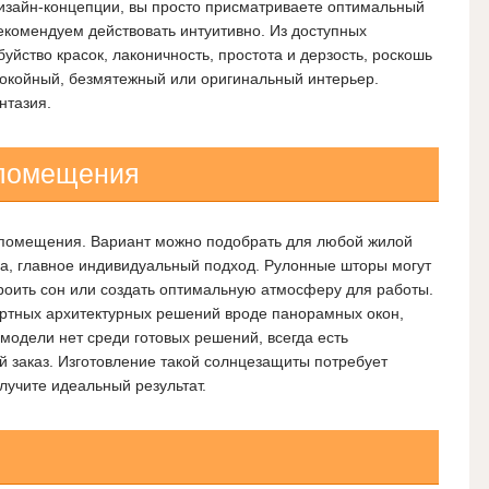
дизайн-концепции, вы просто присматриваете оптимальный
рекомендуем действовать интуитивно. Из доступных
йство красок, лаконичность, простота и дерзость, роскошь
покойный,
безмятежный или оригинальный интерьер.
нтазия.
 помещения
я помещения. Вариант можно подобрать для любой жилой
ва, главное индивидуальный подход. Рулонные шторы могут
троить сон или создать оптимальную атмосферу для работы.
ртных архитектурных решений вроде панорамных окон,
модели нет среди готовых решений, всегда есть
 заказ. Изготовление такой солнцезащиты потребует
лучите идеальный результат.