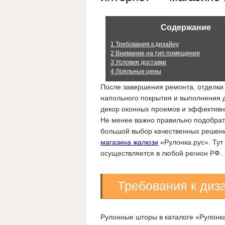
Содержание
1
Требования к дизайну
2
Внимание на тип помещения
3
Условия доставки
4
Лояльные цены
После завершения ремонта, отделки 
напольного покрытия и выполнения д
декор оконных проемов и эффективн
Не менее важно правильно подобрат
большой выбор качественных решен
магазина жалюзи
«Рулонка.рус». Тут
осуществляется в любой регион РФ.
Требования к диз
Рулонные шторы в каталоге «Рулонка.