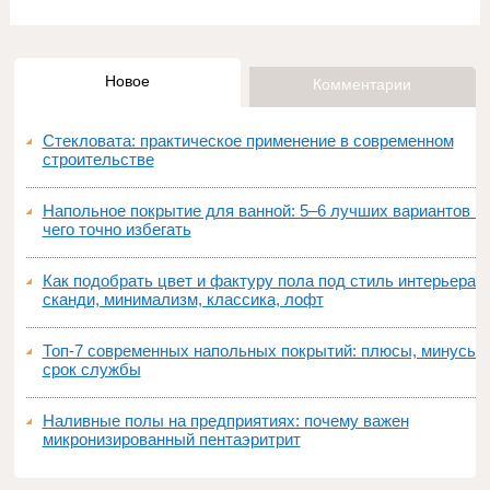
Новое
Комментарии
Стекловата: практическое применение в современном
строительстве
Напольное покрытие для ванной: 5–6 лучших вариантов и
чего точно избегать
Как подобрать цвет и фактуру пола под стиль интерьера:
сканди, минимализм, классика, лофт
Топ‑7 современных напольных покрытий: плюсы, минусы,
срок службы
Наливные полы на предприятиях: почему важен
микронизированный пентаэритрит