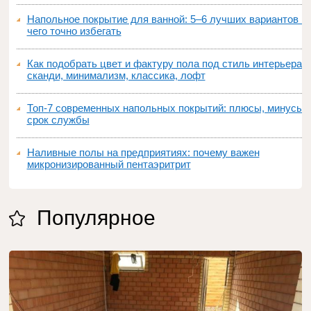
Напольное покрытие для ванной: 5–6 лучших вариантов и
чего точно избегать
Как подобрать цвет и фактуру пола под стиль интерьера:
сканди, минимализм, классика, лофт
Топ‑7 современных напольных покрытий: плюсы, минусы,
срок службы
Наливные полы на предприятиях: почему важен
микронизированный пентаэритрит
Популярное