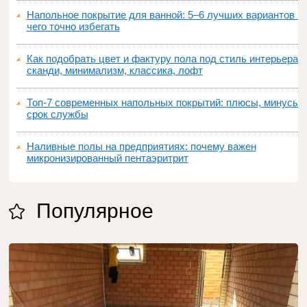
Напольное покрытие для ванной: 5–6 лучших вариантов и
чего точно избегать
Как подобрать цвет и фактуру пола под стиль интерьера:
сканди, минимализм, классика, лофт
Топ‑7 современных напольных покрытий: плюсы, минусы,
срок службы
Наливные полы на предприятиях: почему важен
микронизированный пентаэритрит
Популярное