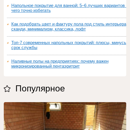
Напольное покрытие для ванной: 5–6 лучших вариантов и
чего точно избегать
Как подобрать цвет и фактуру пола под стиль интерьера:
сканди, минимализм, классика, лофт
Топ‑7 современных напольных покрытий: плюсы, минусы,
срок службы
Наливные полы на предприятиях: почему важен
микронизированный пентаэритрит
Популярное