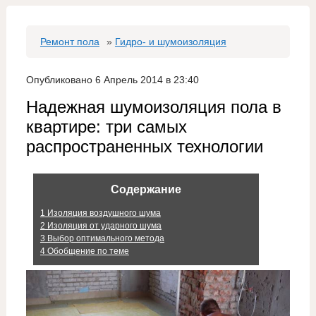
Ремонт пола
»
Гидро- и шумоизоляция
Опубликовано 6 Апрель 2014 в 23:40
Надежная шумоизоляция пола в
квартире: три самых
распространенных технологии
Содержание
1
Изоляция воздушного шума
2
Изоляция от ударного шума
3
Выбор оптимального метода
4
Обобщение по теме