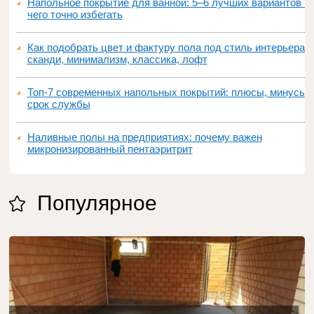
Напольное покрытие для ванной: 5–6 лучших вариантов и
чего точно избегать
Как подобрать цвет и фактуру пола под стиль интерьера:
сканди, минимализм, классика, лофт
Топ‑7 современных напольных покрытий: плюсы, минусы,
срок службы
Наливные полы на предприятиях: почему важен
микронизированный пентаэритрит
Популярное