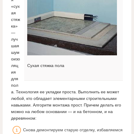
«сух
ая
стяж
ка»
—
луч
шая
шум
оизо
ляц
Сухая стяжка пола
ия
для
пол
а. Технология ее укладки проста. Выполнить ее может
любой, кто обладает элементарными строительными
навыками. Алгоритм монтажа прост. Причем делать его
можно на любом основании — и на бетонном, и на
деревянном:
Снова демонтируем старую отделку, избавляемся