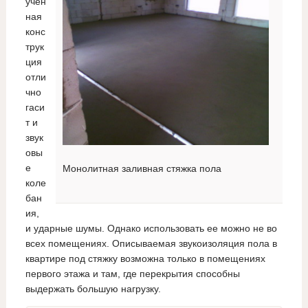
учен
ная
конс
трук
ция
отли
чно
гаси
т и
звук
овы
е
Монолитная заливная стяжка пола
коле
бан
ия,
и ударные шумы. Однако использовать ее можно не во
всех помещениях. Описываемая звукоизоляция пола в
квартире под стяжку возможна только в помещениях
первого этажа и там, где перекрытия способны
выдержать большую нагрузку.